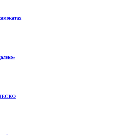
осамокатах
далеко»
 ЮНЕСКО