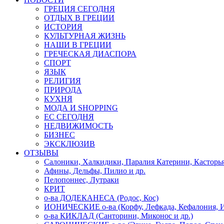
ГРЕЦИЯ СЕГОДНЯ
ОТДЫХ В ГРЕЦИИ
ИСТОРИЯ
КУЛЬТУРНАЯ ЖИЗНЬ
НАШИ В ГРЕЦИИ
ГРЕЧЕСКАЯ ДИАСПОРА
СПОРТ
ЯЗЫК
РЕЛИГИЯ
ПРИРОДА
КУХНЯ
МОДА И SHOPPING
ЕС СЕГОДНЯ
НЕДВИЖИМОСТЬ
БИЗНЕС
ЭКСКЛЮЗИВ
ОТЗЫВЫ
Салоники, Халкидики, Паралия Катерини, Касторь
Афины, Дельфы, Пилио и др.
Пелопоннес, Лутраки
КРИТ
о-ва ДОДЕКАНЕСА (Родос, Кос)
ИОНИЧЕСКИЕ о-ва (Корфу, Лефкада, Кефалония, И
о-ва КИКЛАД (Санторини, Миконос и др.)