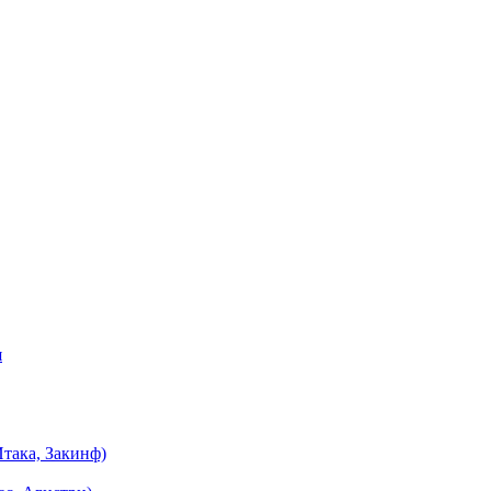
я
така, Закинф)