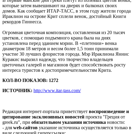
В первые майские дни греки плетут из полевых цветов венки,
которые затем вывешивают на дверях и балконах своих
домов. Как сообщает ИТАР-ТАСС, в этом году жители города
Ираклион на острове Крит сплели венок, достойный Книги
рекордов Гиннесса.
Огромная цветочная композиция, составленная из 20 тысяч
цветков, с помощью подъемного крана была на днях
установлена перед зданием мэрии. В «плетении» венка
диаметром 18 метров и весом более 1,5 тонн принимали
участие 30 лучших флористов города. Мэр Ираклиона Яннис
Куракис выразил надежду, что творчество владельцев
цветочных галерей и магазинов будет способствовать росту
интереса туристов к достопримечательностям Крита.
КОЛ-ВО ПОКАЗОВ: 1272
ИСТОЧНИК:
http://www.itar-tass.com/
Редакция интернет-портала приветствует
воспроизведение и
цитирование эксклюзивных новостей
проекта "Греция от
greek.ru", при
обязательном указании источника
новости:
- для
web-сайтов
указание источника осуществляется только в
виде следующей гиперссылки: