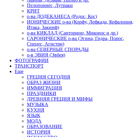
Пелопоннес, Лутраки
КРИТ
о-ва ДОДЕКАНЕСА (Родос, Кос)
ИОНИЧЕСКИЕ о-ва (Корфу, Лефкада, Кефалония,
Итака, Закинф)
о-ва КИКЛАД (Санторини, Миконос и др.)
САРОНИЧЕСКИЕ о-ва (Эгина, Гидра, Порос,
Спецес, Агистри)
о-ва СЕВЕРНЫЕ СПОРАДЫ
о-в ЭВИЯ (Эвбея)
ФОТОГРАФИИ
ТРАНСПОРТ
Еще
ГРЕЦИЯ СЕГОДНЯ
ОБРАЗ ЖИЗНИ
ИММИГРАЦИЯ
ПРАЗДНИКИ
ДРЕВНЯЯ ГРЕЦИЯ И МИФЫ
МУЗЫКА
КУХНЯ
ЯЗЫК
МОДА
ОБРАЗОВАНИЕ
ИСТОРИЯ