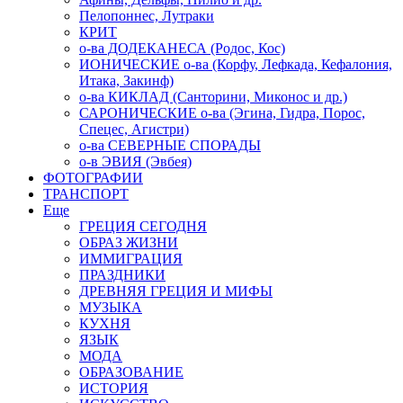
Пелопоннес, Лутраки
КРИТ
о-ва ДОДЕКАНЕСА (Родос, Кос)
ИОНИЧЕСКИЕ о-ва (Корфу, Лефкада, Кефалония,
Итака, Закинф)
о-ва КИКЛАД (Санторини, Миконос и др.)
САРОНИЧЕСКИЕ о-ва (Эгина, Гидра, Порос,
Спецес, Агистри)
о-ва СЕВЕРНЫЕ СПОРАДЫ
о-в ЭВИЯ (Эвбея)
ФОТОГРАФИИ
ТРАНСПОРТ
Еще
ГРЕЦИЯ СЕГОДНЯ
ОБРАЗ ЖИЗНИ
ИММИГРАЦИЯ
ПРАЗДНИКИ
ДРЕВНЯЯ ГРЕЦИЯ И МИФЫ
МУЗЫКА
КУХНЯ
ЯЗЫК
МОДА
ОБРАЗОВАНИЕ
ИСТОРИЯ