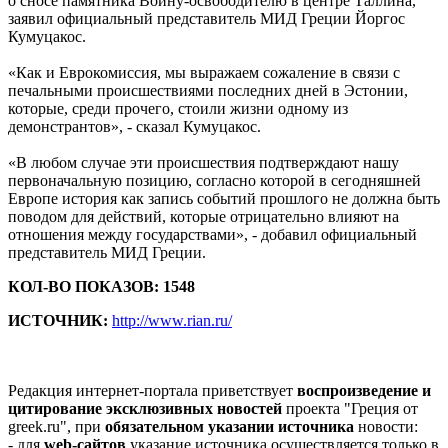
о сносе памятника Воину-освободителю в центре Таллина,
заявил официальный представитель МИД Греции Йоргос
Кумуцакос.
«Как и Еврокомиссия, мы выражаем сожаление в связи с
печальными происшествиями последних дней в Эстонии,
которые, среди прочего, стоили жизни одному из
демонстрантов», - сказал Кумуцакос.
«В любом случае эти происшествия подтверждают нашу
первоначальную позицию, согласно которой в сегодняшней
Европе история как запись событий прошлого не должна быть
поводом для действий, которые отрицательно влияют на
отношения между государствами», - добавил официальный
представитель МИД Греции.
КОЛ-ВО ПОКАЗОВ: 1548
ИСТОЧНИК:
http://www.rian.ru/
Редакция интернет-портала приветствует
воспроизведение и
цитирование эксклюзивных новостей
проекта "Греция от
greek.ru", при
обязательном указании источника
новости:
- для
web-сайтов
указание источника осуществляется только в