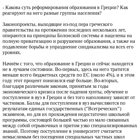
- Какова суть реформирования образования в Греции? Как
реагируют на него разные группы населения?
Законопроекты, выходящие из-под пера греческого
правительства на протяжении последних нескольких лет,
опираются на принципы Болонской системы и нацелены на
полную приватизацию и разрушение образования, а также на
подавление борьбы и упразднение синдикализма на всех его
уровнях.
Начнём с того, что образование в Греции и сейчас находится
не в лучшем состоянии. Во-первых, здесь на него тратится
меньше всего бюджетных средств по ЕС (около 4%), и в этом
году этот процент понизился ещё больше. Во-вторых,
благодаря различным законам, принятым за годы
экономического кризиса после падения хунты, обучение и
поступление в вуз в Греции и без того наполовину зависят от
частников. Баллы для поступления в вуз вычисляются по
результатам единых государственных ("Всегреческих")
экзаменов, но для их прохождения недостаточно школьной
программы, состоящей большей частью из мало связанных
между собой отрывочных и притом узко специализированных
знаний. Поэтому поступление в университет считается
немыслимым без посещения специальных частных школ