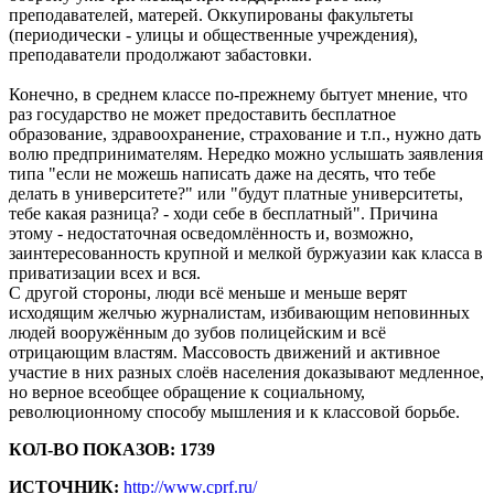
преподавателей, матерей. Оккупированы факультеты
(периодически - улицы и общественные учреждения),
преподаватели продолжают забастовки.
Конечно, в среднем классе по-прежнему бытует мнение, что
раз государство не может предоставить бесплатное
образование, здравоохранение, страхование и т.п., нужно дать
волю предпринимателям. Нередко можно услышать заявления
типа "если не можешь написать даже на десять, что тебе
делать в университете?" или "будут платные университеты,
тебе какая разница? - ходи себе в бесплатный". Причина
этому - недостаточная осведомлённость и, возможно,
заинтересованность крупной и мелкой буржуазии как класса в
приватизации всех и вся.
С другой стороны, люди всё меньше и меньше верят
исходящим желчью журналистам, избивающим неповинных
людей вооружённым до зубов полицейским и всё
отрицающим властям. Массовость движений и активное
участие в них разных слоёв населения доказывают медленное,
но верное всеобщее обращение к социальному,
революционному способу мышления и к классовой борьбе.
КОЛ-ВО ПОКАЗОВ: 1739
ИСТОЧНИК:
http://www.cprf.ru/