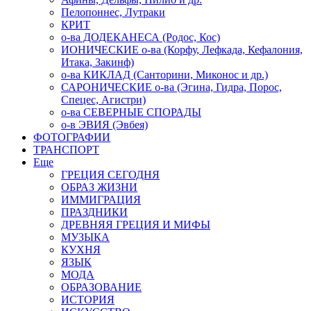
Пелопоннес, Лутраки
КРИТ
о-ва ДОДЕКАНЕСА (Родос, Кос)
ИОНИЧЕСКИЕ о-ва (Корфу, Лефкада, Кефалония,
Итака, Закинф)
о-ва КИКЛАД (Санторини, Миконос и др.)
САРОНИЧЕСКИЕ о-ва (Эгина, Гидра, Порос,
Спецес, Агистри)
о-ва СЕВЕРНЫЕ СПОРАДЫ
о-в ЭВИЯ (Эвбея)
ФОТОГРАФИИ
ТРАНСПОРТ
Еще
ГРЕЦИЯ СЕГОДНЯ
ОБРАЗ ЖИЗНИ
ИММИГРАЦИЯ
ПРАЗДНИКИ
ДРЕВНЯЯ ГРЕЦИЯ И МИФЫ
МУЗЫКА
КУХНЯ
ЯЗЫК
МОДА
ОБРАЗОВАНИЕ
ИСТОРИЯ