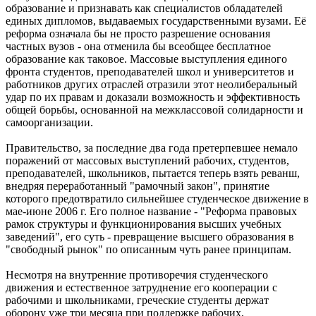
образование и признавать как специалистов обладателей
единых дипломов, выдаваемых государственными вузами. Её
реформа означала бы не просто разрешение основания
частных вузов - она отменила бы всеобщее бесплатное
образование как таковое. Массовые выступления единого
фронта студентов, преподавателей школ и университетов и
работников других отраслей отразили этот неолиберальный
удар по их правам и доказали возможность и эффективность
общей борьбы, основанной на межклассовой солидарности и
самоорганизации.
Правительство, за последние два года претерпевшее немало
поражений от массовых выступлений рабочих, студентов,
преподавателей, школьников, пытается теперь взять реванш,
внедряя переработанный "рамочный закон", принятие
которого предотвратило сильнейшее студенческое движение в
мае-июне 2006 г. Его полное название - "Реформа правовых
рамок структуры и функционирования высших учебных
заведений", его суть - превращение высшего образования в
"свободный рынок" по описанным чуть ранее принципам.
Несмотря на внутренние противоречия студенческого
движения и естественное затруднение его кооперации с
рабочими и школьниками, греческие студенты держат
оборону уже три месяца при поддержке рабочих,