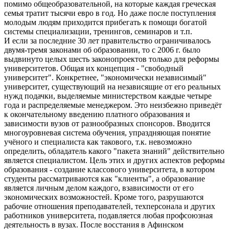
помимо общеобразовательной, на которые каждая греческая
семья тратит тысячи евро в год. Но даже после поступления
молодым людям приходится прибегать к помощи богатой
системы специализации, тренингов, семинаров и т.п.
И если за последние 30 лет правительство ограничивалось
двумя-тремя законами об образовании, то с 2006 г. было
выдвинуто целых шесть законопроектов только для реформы
университетов. Общая их концепция - "свободный
университет". Конкретнее, "экономически независимый"
университет, существующий на независящие от его реальных
нужд подачки, выделяемые министерством каждые четыре
года и распределяемые менеджером. Это неизбежно приведёт
к окончательному введению платного образования и
зависимости вузов от разнообразных спонсоров. Вводится
многоуровневая система обучения, упраздняющая понятие
учёного и специалиста как такового, т.к. невозможно
определить, обладатель какого "пакета знаний" действительно
является специалистом. Цель этих и других аспектов реформы
образования - создание классового университета, в котором
студенты рассматриваются как "клиенты", а образование
является личным делом каждого, взависимости от его
экономических возможностей. Кроме того, разрушаются
рабочие отношения преподавателей, техперсонала и других
работников университета, подавляется любая профсоюзная
деятельность в вузах. После восстания в Афинском