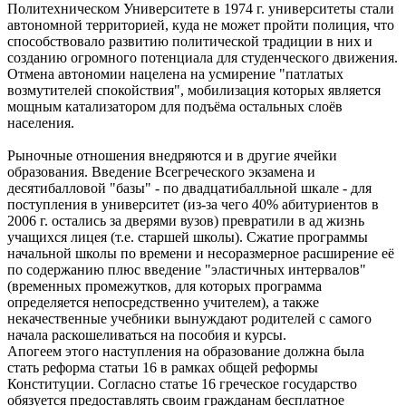
Политехническом Университете в 1974 г. университеты стали
автономной территорией, куда не может пройти полиция, что
способствовало развитию политической традиции в них и
созданию огромного потенциала для студенческого движения.
Отмена автономии нацелена на усмирение "патлатых
возмутителей спокойствия", мобилизация которых является
мощным катализатором для подъёма остальных слоёв
населения.
Рыночные отношения внедряются и в другие ячейки
образования. Введение Всегреческого экзамена и
десятибалловой "базы" - по двадцатибалльной шкале - для
поступления в университет (из-за чего 40% абитуриентов в
2006 г. остались за дверями вузов) превратили в ад жизнь
учащихся лицея (т.е. старшей школы). Сжатие программы
начальной школы по времени и несоразмерное расширение её
по содержанию плюс введение "эластичных интервалов"
(временных промежутков, для которых программа
определяется непосредственно учителем), а также
некачественные учебники вынуждают родителей с самого
начала раскошеливаться на пособия и курсы.
Апогеем этого наступления на образование должна была
стать реформа статьи 16 в рамках общей реформы
Конституции. Согласно статье 16 греческое государство
обязуется предоставлять своим гражданам бесплатное