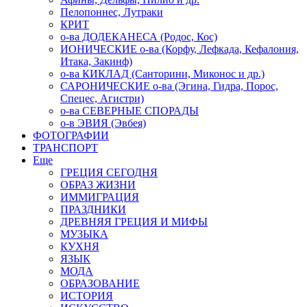
Пелопоннес, Лутраки
КРИТ
о-ва ДОДЕКАНЕСА (Родос, Кос)
ИОНИЧЕСКИЕ о-ва (Корфу, Лефкада, Кефалония,
Итака, Закинф)
о-ва КИКЛАД (Санторини, Миконос и др.)
САРОНИЧЕСКИЕ о-ва (Эгина, Гидра, Порос,
Спецес, Агистри)
о-ва СЕВЕРНЫЕ СПОРАДЫ
о-в ЭВИЯ (Эвбея)
ФОТОГРАФИИ
ТРАНСПОРТ
Еще
ГРЕЦИЯ СЕГОДНЯ
ОБРАЗ ЖИЗНИ
ИММИГРАЦИЯ
ПРАЗДНИКИ
ДРЕВНЯЯ ГРЕЦИЯ И МИФЫ
МУЗЫКА
КУХНЯ
ЯЗЫК
МОДА
ОБРАЗОВАНИЕ
ИСТОРИЯ