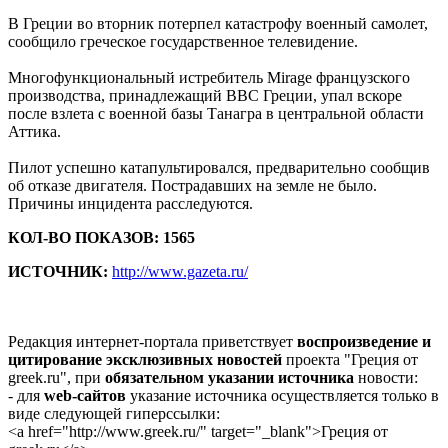
В Греции во вторник потерпел катастрофу военный самолет,
сообщило греческое государственное телевидение.
Многофункциональный истребитель Mirage французского
производства, принадлежащий ВВС Греции, упал вскоре
после взлета с военной базы Танагра в центральной области
Аттика.
Пилот успешно катапультировался, предварительно сообщив
об отказе двигателя. Пострадавших на земле не было.
Причины инцидента расследуются.
КОЛ-ВО ПОКАЗОВ: 1565
ИСТОЧНИК:
http://www.gazeta.ru/
Редакция интернет-портала приветствует
воспроизведение и
цитирование эксклюзивных новостей
проекта "Греция от
greek.ru", при
обязательном указании источника
новости:
- для
web-сайтов
указание источника осуществляется только в
виде следующей гиперссылки:
<a href="http://www.greek.ru/" target="_blank">Греция от