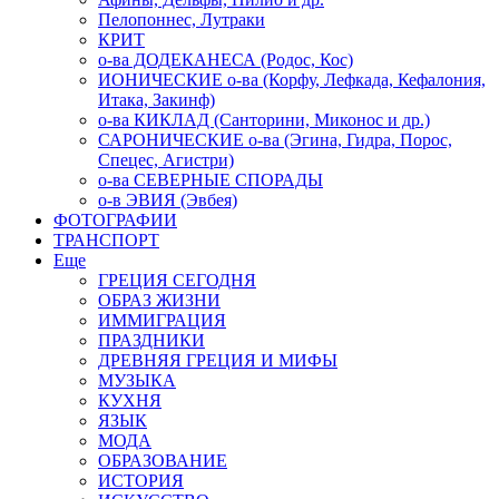
Пелопоннес, Лутраки
КРИТ
о-ва ДОДЕКАНЕСА (Родос, Кос)
ИОНИЧЕСКИЕ о-ва (Корфу, Лефкада, Кефалония,
Итака, Закинф)
о-ва КИКЛАД (Санторини, Миконос и др.)
САРОНИЧЕСКИЕ о-ва (Эгина, Гидра, Порос,
Спецес, Агистри)
о-ва СЕВЕРНЫЕ СПОРАДЫ
о-в ЭВИЯ (Эвбея)
ФОТОГРАФИИ
ТРАНСПОРТ
Еще
ГРЕЦИЯ СЕГОДНЯ
ОБРАЗ ЖИЗНИ
ИММИГРАЦИЯ
ПРАЗДНИКИ
ДРЕВНЯЯ ГРЕЦИЯ И МИФЫ
МУЗЫКА
КУХНЯ
ЯЗЫК
МОДА
ОБРАЗОВАНИЕ
ИСТОРИЯ