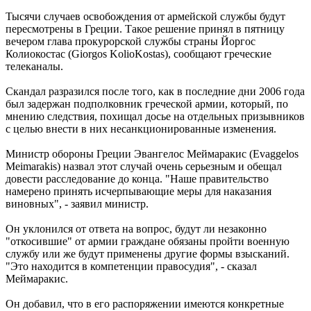
Тысячи случаев освобождения от армейской службы будут
пересмотрены в Греции. Такое решение принял в пятницу
вечером глава прокурорской службы страны Йоргос
Колиокостас (Giorgos KolioKostas), сообщают греческие
телеканалы.
Скандал разразился после того, как в последние дни 2006 года
был задержан подполковник греческой армии, который, по
мнению следствия, похищал досье на отдельных призывников
с целью внести в них несанкционированные изменения.
Министр обороны Греции Эвангелос Меймаракис (Evaggelos
Meimarakis) назвал этот случай очень серьезным и обещал
довести расследование до конца. "Наше правительство
намерено принять исчерпывающие меры для наказания
виновных", - заявил министр.
Он уклонился от ответа на вопрос, будут ли незаконно
"откосившие" от армии граждане обязаны пройти военную
службу или же будут применены другие формы взысканий.
"Это находится в компетенции правосудия", - сказал
Меймаракис.
Он добавил, что в его распоряжении имеются конкретные