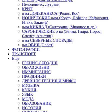
Пелопоннес, Лутраки
КРИТ
о-ва ДОДЕКАНЕСА (Родос, Кос)
ИОНИЧЕСКИЕ о-ва (Корфу, Лефкада, Кефалония,
Итака, Закинф)
о-ва КИКЛАД (Санторини, Миконос и др.)
САРОНИЧЕСКИЕ о-ва (Эгина, Гидра, Порос,
Спецес, Агистри)
о-ва СЕВЕРНЫЕ СПОРАДЫ
о-в ЭВИЯ (Эвбея)
ФОТОГРАФИИ
ТРАНСПОРТ
Еще
ГРЕЦИЯ СЕГОДНЯ
ОБРАЗ ЖИЗНИ
ИММИГРАЦИЯ
ПРАЗДНИКИ
ДРЕВНЯЯ ГРЕЦИЯ И МИФЫ
МУЗЫКА
КУХНЯ
ЯЗЫК
МОДА
ОБРАЗОВАНИЕ
ИСТОРИЯ