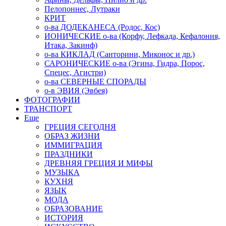
Пелопоннес, Лутраки
КРИТ
о-ва ДОДЕКАНЕСА (Родос, Кос)
ИОНИЧЕСКИЕ о-ва (Корфу, Лефкада, Кефалония,
Итака, Закинф)
о-ва КИКЛАД (Санторини, Миконос и др.)
САРОНИЧЕСКИЕ о-ва (Эгина, Гидра, Порос,
Спецес, Агистри)
о-ва СЕВЕРНЫЕ СПОРАДЫ
о-в ЭВИЯ (Эвбея)
ФОТОГРАФИИ
ТРАНСПОРТ
Еще
ГРЕЦИЯ СЕГОДНЯ
ОБРАЗ ЖИЗНИ
ИММИГРАЦИЯ
ПРАЗДНИКИ
ДРЕВНЯЯ ГРЕЦИЯ И МИФЫ
МУЗЫКА
КУХНЯ
ЯЗЫК
МОДА
ОБРАЗОВАНИЕ
ИСТОРИЯ