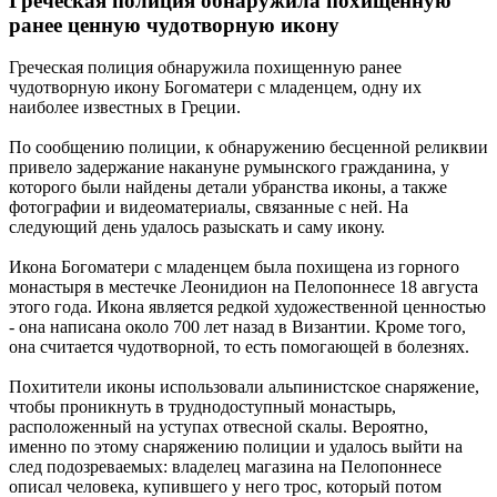
Греческая полиция обнаружила похищенную
ранее ценную чудотворную икону
Греческая полиция обнаружила похищенную ранее
чудотворную икону Богоматери с младенцем, одну их
наиболее известных в Греции.
По сообщению полиции, к обнаружению бесценной реликвии
привело задержание накануне румынского гражданина, у
которого были найдены детали убранства иконы, а также
фотографии и видеоматериалы, связанные с ней. На
следующий день удалось разыскать и саму икону.
Икона Богоматери с младенцем была похищена из горного
монастыря в местечке Леонидион на Пелопоннесе 18 августа
этого года. Икона является редкой художественной ценностью
- она написана около 700 лет назад в Византии. Кроме того,
она считается чудотворной, то есть помогающей в болезнях.
Похитители иконы использовали альпинистское снаряжение,
чтобы проникнуть в труднодоступный монастырь,
расположенный на уступах отвесной скалы. Вероятно,
именно по этому снаряжению полиции и удалось выйти на
след подозреваемых: владелец магазина на Пелопоннесе
описал человека, купившего у него трос, который потом