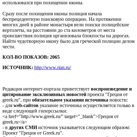
использовался при похищении иконы.
Сразу после похищения иконы полиция начала
беспрецедентную поисковую операцию. На протяжении
многих дней в районе монастыря вели поиски полицейские
вертолеты, на расстоянии до ста километров от места
происшествия полиция организовала блокпосты на дорогах.
Найти чудотворную икону было для греческой полиции делом
чести.
КОЛ-ВО ПОКАЗОВ: 2065
ИСТОЧНИК:
http://www.rian.ru/
Редакция интернет-портала приветствует
воспроизведение и
цитирование эксклюзивных новостей
проекта "Греция от
greek.ru", при
обязательном указании источника
новости:
- для
web-сайтов
указание источника осуществляется только в
виде следующей гиперссылки:
<a href="http://www.greek.ru/" target="_blank">Греция от
greek.ru</a>
- в
других СМИ
источник указывается следующим образом:
Проект "Греция от Greek.ru".