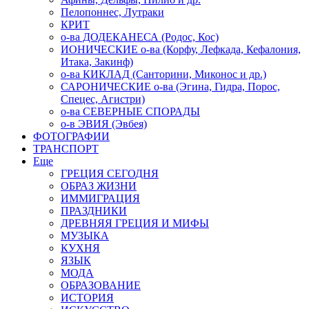
Пелопоннес, Лутраки
КРИТ
о-ва ДОДЕКАНЕСА (Родос, Кос)
ИОНИЧЕСКИЕ о-ва (Корфу, Лефкада, Кефалония,
Итака, Закинф)
о-ва КИКЛАД (Санторини, Миконос и др.)
САРОНИЧЕСКИЕ о-ва (Эгина, Гидра, Порос,
Спецес, Агистри)
о-ва СЕВЕРНЫЕ СПОРАДЫ
о-в ЭВИЯ (Эвбея)
ФОТОГРАФИИ
ТРАНСПОРТ
Еще
ГРЕЦИЯ СЕГОДНЯ
ОБРАЗ ЖИЗНИ
ИММИГРАЦИЯ
ПРАЗДНИКИ
ДРЕВНЯЯ ГРЕЦИЯ И МИФЫ
МУЗЫКА
КУХНЯ
ЯЗЫК
МОДА
ОБРАЗОВАНИЕ
ИСТОРИЯ