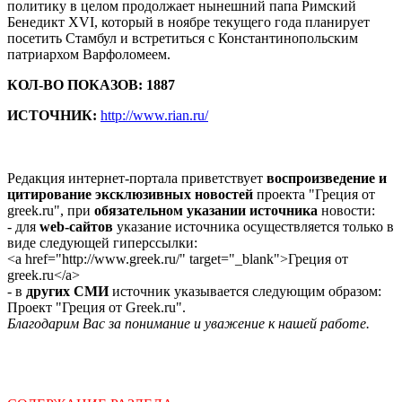
политику в целом продолжает нынешний папа Римский
Бенедикт XVI, который в ноябре текущего года планирует
посетить Стамбул и встретиться с Константинопольским
патриархом Варфоломеем.
КОЛ-ВО ПОКАЗОВ: 1887
ИСТОЧНИК:
http://www.rian.ru/
Редакция интернет-портала приветствует
воспроизведение и
цитирование эксклюзивных новостей
проекта "Греция от
greek.ru", при
обязательном указании источника
новости:
- для
web-сайтов
указание источника осуществляется только в
виде следующей гиперссылки:
<a href="http://www.greek.ru/" target="_blank">Греция от
greek.ru</a>
- в
других СМИ
источник указывается следующим образом:
Проект "Греция от Greek.ru".
Благодарим Вас за понимание и уважение к нашей работе.