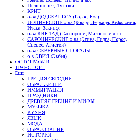
Пелопоннес, Лутраки
КРИТ
о-ва ДОДЕКАНЕСА (Родос, Кос)
ИОНИЧЕСКИЕ о-ва (Корфу, Лефкада, Кефалония,
Итака, Закинф)
о-ва КИКЛАД (Санторини, Миконос и др.)
САРОНИЧЕСКИЕ о-ва (Эгина, Гидра, Порос,
Спецес, Агистри)
о-ва СЕВЕРНЫЕ СПОРАДЫ
о-в ЭВИЯ (Эвбея)
ФОТОГРАФИИ
ТРАНСПОРТ
Еще
ГРЕЦИЯ СЕГОДНЯ
ОБРАЗ ЖИЗНИ
ИММИГРАЦИЯ
ПРАЗДНИКИ
ДРЕВНЯЯ ГРЕЦИЯ И МИФЫ
МУЗЫКА
КУХНЯ
ЯЗЫК
МОДА
ОБРАЗОВАНИЕ
ИСТОРИЯ