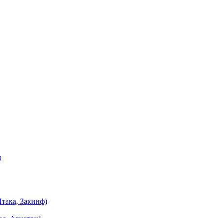
я
така, Закинф)