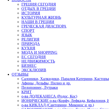
ГРЕЦИЯ СЕГОДНЯ
ОТДЫХ В ГРЕЦИИ
ИСТОРИЯ
КУЛЬТУРНАЯ ЖИЗНЬ
НАШИ В ГРЕЦИИ
ГРЕЧЕСКАЯ ДИАСПОРА
СПОРТ
ЯЗЫК
РЕЛИГИЯ
ПРИРОДА
КУХНЯ
МОДА И SHOPPING
ЕС СЕГОДНЯ
НЕДВИЖИМОСТЬ
БИЗНЕС
ЭКСКЛЮЗИВ
ОТЗЫВЫ
Салоники, Халкидики, Паралия Катерини, Касторь
Афины, Дельфы, Пилио и др.
Пелопоннес, Лутраки
КРИТ
о-ва ДОДЕКАНЕСА (Родос, Кос)
ИОНИЧЕСКИЕ о-ва (Корфу, Лефкада, Кефалония, И
о-ва КИКЛАД (Санторини, Миконос и др.)