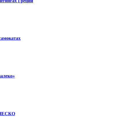
ейтингах Греции
осамокатах
далеко»
 ЮНЕСКО