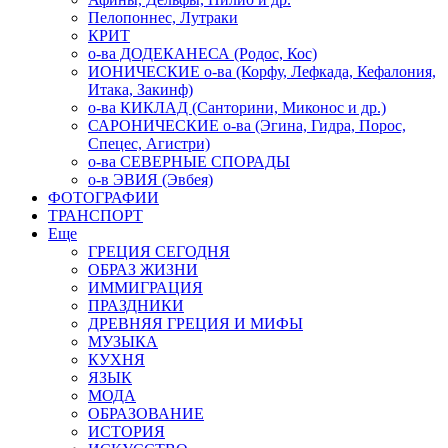
Пелопоннес, Лутраки
КРИТ
о-ва ДОДЕКАНЕСА (Родос, Кос)
ИОНИЧЕСКИЕ о-ва (Корфу, Лефкада, Кефалония,
Итака, Закинф)
о-ва КИКЛАД (Санторини, Миконос и др.)
САРОНИЧЕСКИЕ о-ва (Эгина, Гидра, Порос,
Спецес, Агистри)
о-ва СЕВЕРНЫЕ СПОРАДЫ
о-в ЭВИЯ (Эвбея)
ФОТОГРАФИИ
ТРАНСПОРТ
Еще
ГРЕЦИЯ СЕГОДНЯ
ОБРАЗ ЖИЗНИ
ИММИГРАЦИЯ
ПРАЗДНИКИ
ДРЕВНЯЯ ГРЕЦИЯ И МИФЫ
МУЗЫКА
КУХНЯ
ЯЗЫК
МОДА
ОБРАЗОВАНИЕ
ИСТОРИЯ