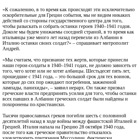
«К сожалению, в то время как происходят эти исключительно
оскорбительные для Греции события, мы не видим никаких
действий со стороны государственного центра для того,
чтобы разыскать и собрать останки героев 1940–1941 годов.
Доколе мы будем унижаемы соседней страной, в то время как
итальянцы уже много лет назад перевезли из Албании в
Италию останки своих солдат?» – спрашивает митрополит
Андрей.
«Мы считаем, что признание тех жертв, которые принесли
наши герои-солдаты в 1940–1941 годах, не должно зависеть от
того, чего хотят или не хотят албанцы. Шестьдесят пять лет,
прошедшие с 1941 года, – это большой срок для тех воинов,
которые до сих пор ожидают погребения, зажженной
лампады, панихиды», – заявил иерарх. Он также призвал
греческие власти предпринять усилия для того, чтобы останки
всех павших в Албании греческих солдат были найдены и
похоронены по-христиански.
Тысячи православных греков погибли шесть с половиной
десятилетий назад в ходе войны между фашистской Италией и
Грецией. Италия напала на Грецию 28 октября 1940 года,
после того как греческое правительство отказалось
удовлетворить притязания Муссолини, фактически