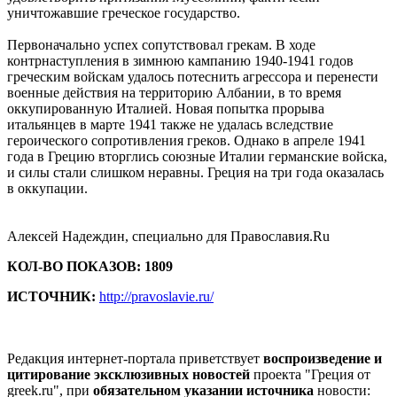
уничтожавшие греческое государство.
Первоначально успех сопутствовал грекам. В ходе
контрнаступления в зимнюю кампанию 1940-1941 годов
греческим войскам удалось потеснить агрессора и перенести
военные действия на территорию Албании, в то время
оккупированную Италией. Новая попытка прорыва
итальянцев в марте 1941 также не удалась вследствие
героического сопротивления греков. Однако в апреле 1941
года в Грецию вторглись союзные Италии германские войска,
и силы стали слишком неравны. Греция на три года оказалась
в оккупации.
Алексей Надеждин, специально для Православия.Ru
КОЛ-ВО ПОКАЗОВ: 1809
ИСТОЧНИК:
http://pravoslavie.ru/
Редакция интернет-портала приветствует
воспроизведение и
цитирование эксклюзивных новостей
проекта "Греция от
greek.ru", при
обязательном указании источника
новости: