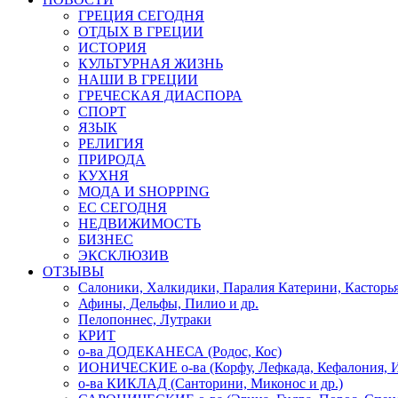
ГРЕЦИЯ СЕГОДНЯ
ОТДЫХ В ГРЕЦИИ
ИСТОРИЯ
КУЛЬТУРНАЯ ЖИЗНЬ
НАШИ В ГРЕЦИИ
ГРЕЧЕСКАЯ ДИАСПОРА
СПОРТ
ЯЗЫК
РЕЛИГИЯ
ПРИРОДА
КУХНЯ
МОДА И SHOPPING
ЕС СЕГОДНЯ
НЕДВИЖИМОСТЬ
БИЗНЕС
ЭКСКЛЮЗИВ
ОТЗЫВЫ
Салоники, Халкидики, Паралия Катерини, Касторь
Афины, Дельфы, Пилио и др.
Пелопоннес, Лутраки
КРИТ
о-ва ДОДЕКАНЕСА (Родос, Кос)
ИОНИЧЕСКИЕ о-ва (Корфу, Лефкада, Кефалония, И
о-ва КИКЛАД (Санторини, Миконос и др.)