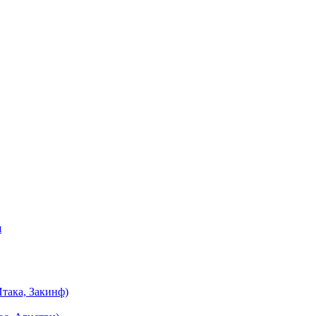
я
така, Закинф)