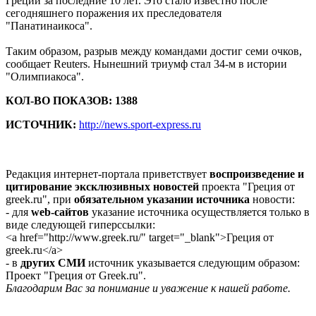
Греции за последние 10 лет. Это стало известно после
сегодняшнего поражения их преследователя
"Панатинаикоса".
Таким образом, разрыв между командами достиг семи очков,
сообщает Reuters. Нынешний триумф стал 34-м в истории
"Олимпиакоса".
КОЛ-ВО ПОКАЗОВ: 1388
ИСТОЧНИК:
http://news.sport-express.ru
Редакция интернет-портала приветствует
воспроизведение и
цитирование эксклюзивных новостей
проекта "Греция от
greek.ru", при
обязательном указании источника
новости:
- для
web-сайтов
указание источника осуществляется только в
виде следующей гиперссылки:
<a href="http://www.greek.ru/" target="_blank">Греция от
greek.ru</a>
- в
других СМИ
источник указывается следующим образом:
Проект "Греция от Greek.ru".
Благодарим Вас за понимание и уважение к нашей работе.