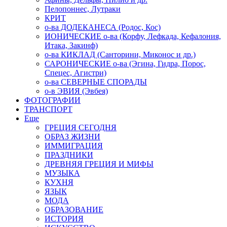
Пелопоннес, Лутраки
КРИТ
о-ва ДОДЕКАНЕСА (Родос, Кос)
ИОНИЧЕСКИЕ о-ва (Корфу, Лефкада, Кефалония,
Итака, Закинф)
о-ва КИКЛАД (Санторини, Миконос и др.)
САРОНИЧЕСКИЕ о-ва (Эгина, Гидра, Порос,
Спецес, Агистри)
о-ва СЕВЕРНЫЕ СПОРАДЫ
о-в ЭВИЯ (Эвбея)
ФОТОГРАФИИ
ТРАНСПОРТ
Еще
ГРЕЦИЯ СЕГОДНЯ
ОБРАЗ ЖИЗНИ
ИММИГРАЦИЯ
ПРАЗДНИКИ
ДРЕВНЯЯ ГРЕЦИЯ И МИФЫ
МУЗЫКА
КУХНЯ
ЯЗЫК
МОДА
ОБРАЗОВАНИЕ
ИСТОРИЯ