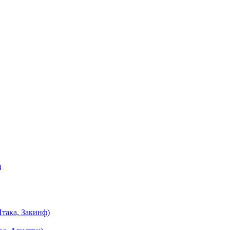
я
така, Закинф)