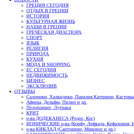
ГРЕЦИЯ СЕГОДНЯ
ОТДЫХ В ГРЕЦИИ
ИСТОРИЯ
КУЛЬТУРНАЯ ЖИЗНЬ
НАШИ В ГРЕЦИИ
ГРЕЧЕСКАЯ ДИАСПОРА
СПОРТ
ЯЗЫК
РЕЛИГИЯ
ПРИРОДА
КУХНЯ
МОДА И SHOPPING
ЕС СЕГОДНЯ
НЕДВИЖИМОСТЬ
БИЗНЕС
ЭКСКЛЮЗИВ
ОТЗЫВЫ
Салоники, Халкидики, Паралия Катерини, Касторь
Афины, Дельфы, Пилио и др.
Пелопоннес, Лутраки
КРИТ
о-ва ДОДЕКАНЕСА (Родос, Кос)
ИОНИЧЕСКИЕ о-ва (Корфу, Лефкада, Кефалония, И
о-ва КИКЛАД (Санторини, Миконос и др.)