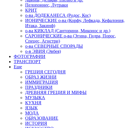
Пелопоннес, Лутраки
КРИТ
о-ва ДОДЕКАНЕСА (Родос, Кос)
ИОНИЧЕСКИЕ о-ва (Корфу, Лефкада, Кефалония,
Итака, Закинф)
о-ва КИКЛАД (Санторини, Миконос и др.)
САРОНИЧЕСКИЕ о-ва (Эгина, Гидра, Порос,
Спецес, Агистри)
о-ва СЕВЕРНЫЕ СПОРАДЫ
о-в ЭВИЯ (Эвбея)
ФОТОГРАФИИ
ТРАНСПОРТ
Еще
ГРЕЦИЯ СЕГОДНЯ
ОБРАЗ ЖИЗНИ
ИММИГРАЦИЯ
ПРАЗДНИКИ
ДРЕВНЯЯ ГРЕЦИЯ И МИФЫ
МУЗЫКА
КУХНЯ
ЯЗЫК
МОДА
ОБРАЗОВАНИЕ
ИСТОРИЯ