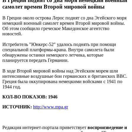
В Греции поднят со дна моря немецкий военный
самолет времен Второй мировой войны
В Греции около острова Лерос поднят со дна Эгейского моря
немецкий военный самолет времен Второй мировой войны.
Об этом сообщило греческое Македонское агентство
новостей.
Истребитель "Юнкерс-52" удалось поднять при помощи
специальной платформы-крана. Внутри самолета были
обнаружены останки немецкого летчика, которые
планируется передать Германии.
В ходе Второй мировой войны над Эгейским морем шли
интенсивные воздушные бои германских и британских ВВС.
Греция была оккупирована немецкими войсками с 1941 по
1944 год.
КОЛ-ВО ПОКАЗОВ: 1946
ИСТОЧНИК:
http://www.mpa.gr
Редакция интернет-портала приветствует
воспроизведение и