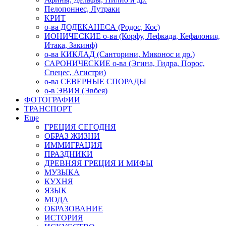
Пелопоннес, Лутраки
КРИТ
о-ва ДОДЕКАНЕСА (Родос, Кос)
ИОНИЧЕСКИЕ о-ва (Корфу, Лефкада, Кефалония,
Итака, Закинф)
о-ва КИКЛАД (Санторини, Миконос и др.)
САРОНИЧЕСКИЕ о-ва (Эгина, Гидра, Порос,
Спецес, Агистри)
о-ва СЕВЕРНЫЕ СПОРАДЫ
о-в ЭВИЯ (Эвбея)
ФОТОГРАФИИ
ТРАНСПОРТ
Еще
ГРЕЦИЯ СЕГОДНЯ
ОБРАЗ ЖИЗНИ
ИММИГРАЦИЯ
ПРАЗДНИКИ
ДРЕВНЯЯ ГРЕЦИЯ И МИФЫ
МУЗЫКА
КУХНЯ
ЯЗЫК
МОДА
ОБРАЗОВАНИЕ
ИСТОРИЯ