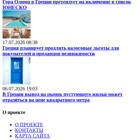
Гора Олимп в Греции претендует на включение в список
ЮНЕСКО
17.07.2026 08:38
Греция планирует продлить налоговые льготы для
покупателей и продавцов недвижимости
06.07.2026 19:03
В Греции вывод на рынок пустующего жилья может
отразиться на цене квадратного метра
О проекте
О ПРОЕКТЕ
КОНТАКТЫ
КАРТА САЙТА