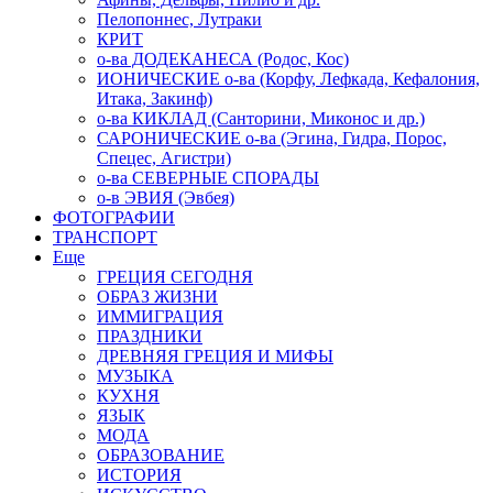
Пелопоннес, Лутраки
КРИТ
о-ва ДОДЕКАНЕСА (Родос, Кос)
ИОНИЧЕСКИЕ о-ва (Корфу, Лефкада, Кефалония,
Итака, Закинф)
о-ва КИКЛАД (Санторини, Миконос и др.)
САРОНИЧЕСКИЕ о-ва (Эгина, Гидра, Порос,
Спецес, Агистри)
о-ва СЕВЕРНЫЕ СПОРАДЫ
о-в ЭВИЯ (Эвбея)
ФОТОГРАФИИ
ТРАНСПОРТ
Еще
ГРЕЦИЯ СЕГОДНЯ
ОБРАЗ ЖИЗНИ
ИММИГРАЦИЯ
ПРАЗДНИКИ
ДРЕВНЯЯ ГРЕЦИЯ И МИФЫ
МУЗЫКА
КУХНЯ
ЯЗЫК
МОДА
ОБРАЗОВАНИЕ
ИСТОРИЯ