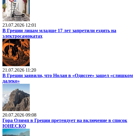
23.07.2026 12:01
В Греции лицам младше 17 лет запретили ездить на
электросамокатах
21.07.2026 11:20
В Греции заявили, что Нолан в «Одиссее» зашел «слишком
далеко»
20.07.2026 09:08
Гора Олимп в Греции претендует на включение в список
ЮНЕСКО