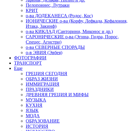
Пелопоннес, Лутраки
КРИТ
о-ва ДОДЕКАНЕСА (Родос, Кос)
ИОНИЧЕСКИЕ о-ва (Корфу, Лефкада, Кефалония,
Итака, Закинф)
о-ва КИКЛАД (Санторини, Миконос и др.)
САРОНИЧЕСКИЕ о-ва (Эгина, Гидра, Порос,
Спецес, Агистри)
о-ва СЕВЕРНЫЕ СПОРАДЫ
о-в ЭВИЯ (Эвбея)
ФОТОГРАФИИ
ТРАНСПОРТ
Еще
ГРЕЦИЯ СЕГОДНЯ
ОБРАЗ ЖИЗНИ
ИММИГРАЦИЯ
ПРАЗДНИКИ
ДРЕВНЯЯ ГРЕЦИЯ И МИФЫ
МУЗЫКА
КУХНЯ
ЯЗЫК
МОДА
ОБРАЗОВАНИЕ
ИСТОРИЯ