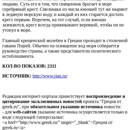
людьми. Суть его в том, что священник бросает в море
серебряный крест. Смельчаки из числа юношей тут же ныряют
в ледяную морскую воду, и каждый из них старается достать
крест первым. Впрочем, на тот случай, если юноши
зазеваются, крест всегда привязывают веревкой, чтобы он не
утонул в море.
Главный крещенский молебен в Греции проходит в столичной
гавани Пирей. Обычно на освящение вод моря собирается
руководство страны, а также представители политического
истеблишмента.
КОЛ-ВО ПОКАЗОВ: 2311
ИСТОЧНИК:
http://www.rian.ru/
Редакция интернет-портала приветствует
воспроизведение и
цитирование эксклюзивных новостей
проекта "Греция от
greek.ru", при
обязательном указании источника
новости:
- для
web-сайтов
указание источника осуществляется только в
виде следующей гиперссылки:
<a href="http://www.greek.ru/" target="_blank">Греция от
greek.ru</a>