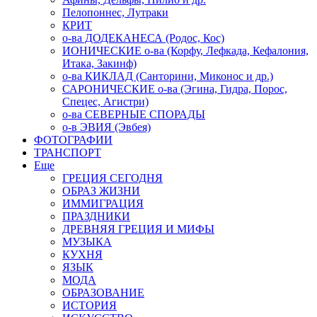
Пелопоннес, Лутраки
КРИТ
о-ва ДОДЕКАНЕСА (Родос, Кос)
ИОНИЧЕСКИЕ о-ва (Корфу, Лефкада, Кефалония,
Итака, Закинф)
о-ва КИКЛАД (Санторини, Миконос и др.)
САРОНИЧЕСКИЕ о-ва (Эгина, Гидра, Порос,
Спецес, Агистри)
о-ва СЕВЕРНЫЕ СПОРАДЫ
о-в ЭВИЯ (Эвбея)
ФОТОГРАФИИ
ТРАНСПОРТ
Еще
ГРЕЦИЯ СЕГОДНЯ
ОБРАЗ ЖИЗНИ
ИММИГРАЦИЯ
ПРАЗДНИКИ
ДРЕВНЯЯ ГРЕЦИЯ И МИФЫ
МУЗЫКА
КУХНЯ
ЯЗЫК
МОДА
ОБРАЗОВАНИЕ
ИСТОРИЯ