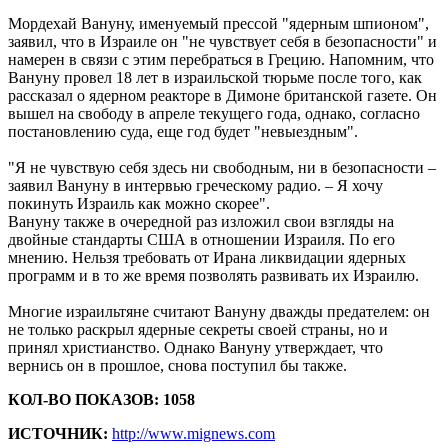
Мордехай Вануну, именуемый прессой "ядерным шпионом",
заявил, что в Израиле он "не чувствует себя в безопасности" и
намерен в связи с этим перебраться в Грецию. Напомним, что
Вануну провел 18 лет в израильской тюрьме после того, как
рассказал о ядерном реакторе в Димоне британской газете. Он
вышел на свободу в апреле текущего года, однако, согласно
постановлению суда, еще год будет "невыездным".
"Я не чувствую себя здесь ни свободным, ни в безопасности –
заявил Вануну в интервью греческому радио. – Я хочу
покинуть Израиль как можно скорее".
Вануну также в очередной раз изложил свои взгляды на
двойные стандарты США в отношении Израиля. По его
мнению. Нельзя требовать от Ирана ликвидации ядерных
программ и в то же время позволять развивать их Израилю.
Многие израильтяне считают Вануну дважды предателем: он
не только раскрыл ядерные секреты своей страны, но и
принял христианство. Однако Вануну утверждает, что
вернись он в прошлое, снова поступил бы также.
КОЛ-ВО ПОКАЗОВ: 1058
ИСТОЧНИК:
http://www.mignews.com