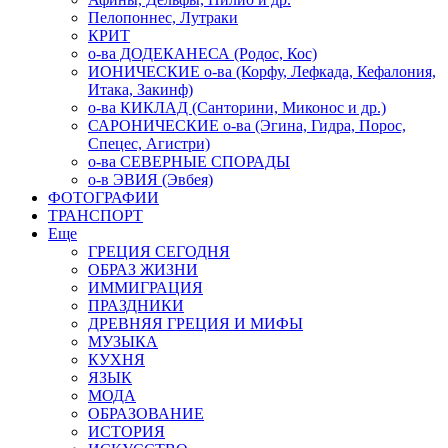
Пелопоннес, Лутраки
КРИТ
о-ва ДОДЕКАНЕСА (Родос, Кос)
ИОНИЧЕСКИЕ о-ва (Корфу, Лефкада, Кефалония,
Итака, Закинф)
о-ва КИКЛАД (Санторини, Миконос и др.)
САРОНИЧЕСКИЕ о-ва (Эгина, Гидра, Порос,
Спецес, Агистри)
о-ва СЕВЕРНЫЕ СПОРАДЫ
о-в ЭВИЯ (Эвбея)
ФОТОГРАФИИ
ТРАНСПОРТ
Еще
ГРЕЦИЯ СЕГОДНЯ
ОБРАЗ ЖИЗНИ
ИММИГРАЦИЯ
ПРАЗДНИКИ
ДРЕВНЯЯ ГРЕЦИЯ И МИФЫ
МУЗЫКА
КУХНЯ
ЯЗЫК
МОДА
ОБРАЗОВАНИЕ
ИСТОРИЯ