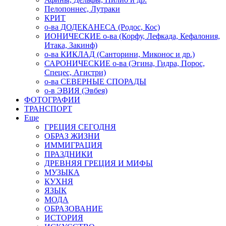
Пелопоннес, Лутраки
КРИТ
о-ва ДОДЕКАНЕСА (Родос, Кос)
ИОНИЧЕСКИЕ о-ва (Корфу, Лефкада, Кефалония,
Итака, Закинф)
о-ва КИКЛАД (Санторини, Миконос и др.)
САРОНИЧЕСКИЕ о-ва (Эгина, Гидра, Порос,
Спецес, Агистри)
о-ва СЕВЕРНЫЕ СПОРАДЫ
о-в ЭВИЯ (Эвбея)
ФОТОГРАФИИ
ТРАНСПОРТ
Еще
ГРЕЦИЯ СЕГОДНЯ
ОБРАЗ ЖИЗНИ
ИММИГРАЦИЯ
ПРАЗДНИКИ
ДРЕВНЯЯ ГРЕЦИЯ И МИФЫ
МУЗЫКА
КУХНЯ
ЯЗЫК
МОДА
ОБРАЗОВАНИЕ
ИСТОРИЯ