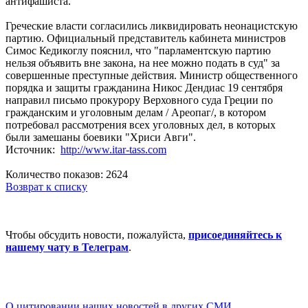
антифашиста.
Греческие власти согласились ликвидировать неонацистскую
партию. Официальный представитель кабинета министров
Симос Кедикоглу пояснил, что "парламентскую партию
нельзя объявить вне закона, на нее можно подать в суд" за
совершенные преступные действия. Министр общественного
порядка и защиты гражданина Никос Дендиас 19 сентября
направил письмо прокурору Верховного суда Греции по
гражданским и уголовным делам / Ареопаг/, в котором
потребовал рассмотрения всех уголовных дел, в которых
были замешаны боевики "Хриси Авги".
Источник:
http://www.itar-tass.com
Количество показов: 2624
Возврат к списку
Чтобы обсудить новости, пожалуйста,
присоединяйтесь к
нашему чату в Телеграм
.
О цитировании наших новостей в других СМИ.