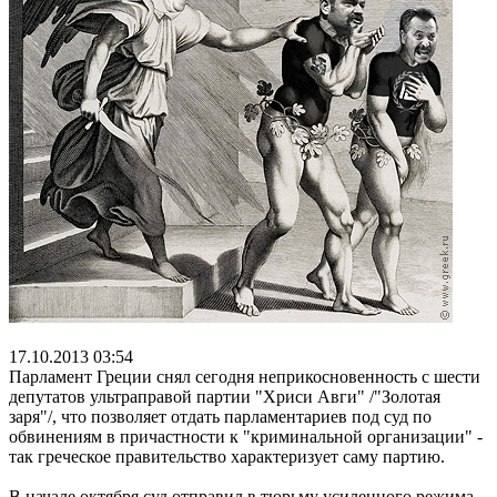
17.10.2013 03:54
Парламент Греции снял сегодня неприкосновенность с шести
депутатов ультраправой партии "Хриси Авги" /"Золотая
заря"/, что позволяет отдать парламентариев под суд по
обвинениям в причастности к "криминальной организации" -
так греческое правительство характеризует саму партию.
В начале октября суд отправил в тюрьму усиленного режима