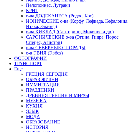
Пелопоннес, Лутраки
КРИТ
о-ва ДОДЕКАНЕСА (Родос, Кос)
ИОНИЧЕСКИЕ о-ва (Корфу, Лефкада, Кефалония,
Итака, Закинф)
о-ва КИКЛАД (Санторини, Миконос и др.)
САРОНИЧЕСКИЕ о-ва (Эгина, Гидра, Порос,
Спецес, Агистри)
о-ва СЕВЕРНЫЕ СПОРАДЫ
о-в ЭВИЯ (Эвбея)
ФОТОГРАФИИ
ТРАНСПОРТ
Еще
ГРЕЦИЯ СЕГОДНЯ
ОБРАЗ ЖИЗНИ
ИММИГРАЦИЯ
ПРАЗДНИКИ
ДРЕВНЯЯ ГРЕЦИЯ И МИФЫ
МУЗЫКА
КУХНЯ
ЯЗЫК
МОДА
ОБРАЗОВАНИЕ
ИСТОРИЯ