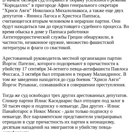
"Коридаллос" в пригороде Афин генерального секретаря
"Хриси Авги" Николаоса Михалолиакоса, а также еще двух
депутатов - Янниса Лагоса и Христоса Паппаса,
считающегося вторым человеком в иерархии партии. Они
будут находиться там до предстоящего судебного процесса. Во
время обыска в доме у Паппаса работники
Антитеррористической службы Греции обнаружили, в
частности, незаконное оружие, множество фашистской
литературы и флаги со свастикой.
Арестованный руководитель местной организации партии
Йоргос Пателис, которого подозревают в причастности к
убийству 17 сентября 34-летнего певца-антифашиста Павлоса
Фиссаса, 3 октября был отправлен в тюрьму Маландринос. В
том же заведении находится до суда боевик "Хриси Авги"
Йоргос Рупакиас, сознавшийся в совершении преступления.
Тогда же суд освободил трех других арестованных депутатов.
Спикер партии Илиас Касидиарис был отпущен под залог в
50 тысяч евро и подписку о невыезде. Два других - Илиас
Панайотарос и Никос Михос - дали только подписку о
невыезде. Все парламентские представители ультраправых
отрицали в суде причастность их партии к неонацизму,
десяткам нападений на эмигрантов и убийству певца-