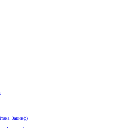
я
така, Закинф)