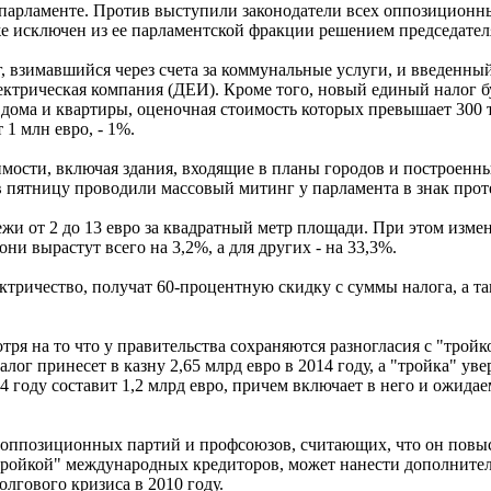
парламенте. Против выступили законодатели всех оппозиционны
же исключен из ее парламентской фракции решением председател
, взимавшийся через счета за коммунальные услуги, и введенны
лектрическая компания (ДЕИ). Кроме того, новый единый налог 
ма и квартиры, оценочная стоимость которых превышает 300 тыс
 1 млн евро, - 1%.
мости, включая здания, входящие в планы городов и построенны
в пятницу проводили массовый митинг у парламента в знак прот
жи от 2 до 13 евро за квадратный метр площади. При этом изме
ни вырастут всего на 3,2%, а для других - на 33,3%.
тричество, получат 60-процентную скидку с суммы налога, а так
ря на то что у правительства сохраняются разногласия с "тро
лог принесет в казну 2,65 млрд евро в 2014 году, а "тройка" уве
4 году составит 1,2 млрд евро, причем включает в него и ожида
ы оппозиционных партий и профсоюзов, считающих, что он повы
"тройкой" международных кредиторов, может нанести дополнител
олгового кризиса в 2010 году.