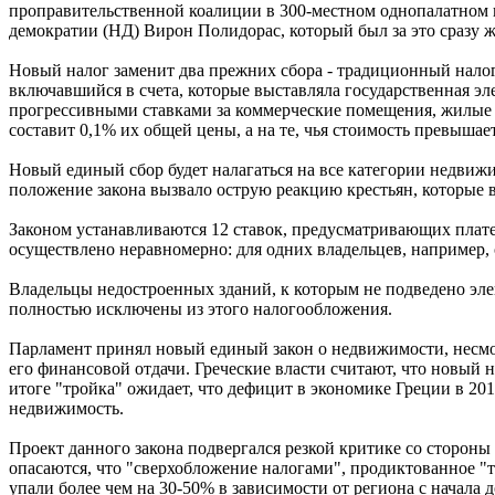
проправительственной коалиции в 300-местном однопалатном 
демократии (НД) Вирон Полидорас, который был за это сразу 
Новый налог заменит два прежних сбора - традиционный налог
включавшийся в счета, которые выставляла государственная э
прогрессивными ставками за коммерческие помещения, жилые до
составит 0,1% их общей цены, а на те, чья стоимость превышает
Новый единый сбор будет налагаться на все категории недвижи
положение закона вызвало острую реакцию крестьян, которые 
Законом устанавливаются 12 ставок, предусматривающих плате
осуществлено неравномерно: для одних владельцев, например, о
Владельцы недостроенных зданий, к которым не подведено элек
полностью исключены из этого налогообложения.
Парламент принял новый единый закон о недвижимости, несмот
его финансовой отдачи. Греческие власти считают, что новый на
итоге "тройка" ожидает, что дефицит в экономике Греции в 201
недвижимость.
Проект данного закона подвергался резкой критике со сторон
опасаются, что "сверхобложение налогами", продиктованное 
упали более чем на 30-50% в зависимости от региона с начала д