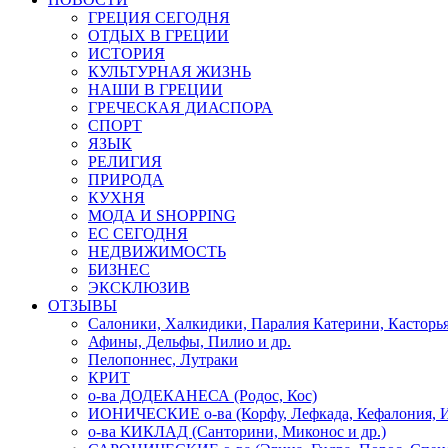
ГРЕЦИЯ СЕГОДНЯ
ОТДЫХ В ГРЕЦИИ
ИСТОРИЯ
КУЛЬТУРНАЯ ЖИЗНЬ
НАШИ В ГРЕЦИИ
ГРЕЧЕСКАЯ ДИАСПОРА
СПОРТ
ЯЗЫК
РЕЛИГИЯ
ПРИРОДА
КУХНЯ
МОДА И SHOPPING
ЕС СЕГОДНЯ
НЕДВИЖИМОСТЬ
БИЗНЕС
ЭКСКЛЮЗИВ
ОТЗЫВЫ
Салоники, Халкидики, Паралия Катерини, Касторь
Афины, Дельфы, Пилио и др.
Пелопоннес, Лутраки
КРИТ
о-ва ДОДЕКАНЕСА (Родос, Кос)
ИОНИЧЕСКИЕ о-ва (Корфу, Лефкада, Кефалония, И
о-ва КИКЛАД (Санторини, Миконос и др.)