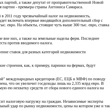
х партий, а также депутат от проправительственной Новой
я партии - премьера страны Антониса Самараса.
й в 2011 году чрезвычайный налог на недвижимость,
будет включать впервые вводящийся дополнительный сбор с
. евро. На объекты, стоящие чуть выше 300 тыс. евро, ставка
е вне них, а также на земельные наделы ферм. Последнее
еста против вводимого налога.
нение ставок для разных категорий недвижимости
ие строения, как, к примеру, парники на фермах, будут
йкой" международных кредиторов (ЕС, ЕЦБ и МВФ) по поводу
рена, что он увеличит госдоходы лишь на 2,335 млрд евро. В
емую ею нехватку средств от сбора нового единого налога на
сит налоговую нагрузку на граждан. Независимые эксперты
ьный удар по рынку недвижимости, цены на котором уже и так