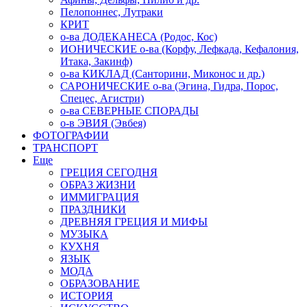
Пелопоннес, Лутраки
КРИТ
о-ва ДОДЕКАНЕСА (Родос, Кос)
ИОНИЧЕСКИЕ о-ва (Корфу, Лефкада, Кефалония,
Итака, Закинф)
о-ва КИКЛАД (Санторини, Миконос и др.)
САРОНИЧЕСКИЕ о-ва (Эгина, Гидра, Порос,
Спецес, Агистри)
о-ва СЕВЕРНЫЕ СПОРАДЫ
о-в ЭВИЯ (Эвбея)
ФОТОГРАФИИ
ТРАНСПОРТ
Еще
ГРЕЦИЯ СЕГОДНЯ
ОБРАЗ ЖИЗНИ
ИММИГРАЦИЯ
ПРАЗДНИКИ
ДРЕВНЯЯ ГРЕЦИЯ И МИФЫ
МУЗЫКА
КУХНЯ
ЯЗЫК
МОДА
ОБРАЗОВАНИЕ
ИСТОРИЯ