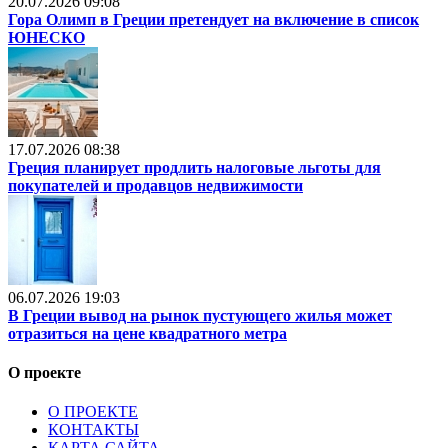
20.07.2026 09:08
Гора Олимп в Греции претендует на включение в список
ЮНЕСКО
17.07.2026 08:38
Греция планирует продлить налоговые льготы для
покупателей и продавцов недвижимости
06.07.2026 19:03
В Греции вывод на рынок пустующего жилья может
отразиться на цене квадратного метра
О проекте
О ПРОЕКТЕ
КОНТАКТЫ
КАРТА САЙТА