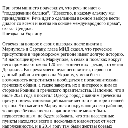
При этом министр подчеркнул, что речь не идет о
"поддержании баланса". "Известно, к какому альянсу мы
принадлежим. Речь идет о сделанном важном выборе вести
диалог со всеми и всегда на основе международного права", -
сказал Дендиас.
Поездка на Украину
Отвечая на вопрос о своих выводах после визита в
Мариуполь и Сартану, глава МИД сказал, что греческое
присутствие в черноморском регионе имеет долгую историю.
"В настоящее время в Мариуполе, в селах и поселках вокруг
него проживают около 120 тыс. этнических греков, - отметил
Дендиас. - Во время моего недавнего визита, первого в
данный район и второго на Украину, у меня была
возможность встретиться и пообщаться с представителями
греческих общин, а также заверить их в интересе к ним со
стороны Родины и греческого правительства. Напомню, что в
июле 2021 года я посетил Одессу, город с давним греческим
присутствием, занимающий важное место и в истории нашей
страны. Что касается Мариуполя и окружающих его районов,
то вопрос безопасности на данном этапе может быть
первостепенным, не будем забывать, что эти населенные
пункты находятся всего в нескольких километрах от мест
напряженности, и в 2014 году там были жертвы боевых