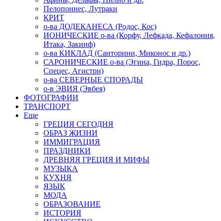
Пелопоннес, Лутраки
КРИТ
о-ва ДОДЕКАНЕСА (Родос, Кос)
ИОНИЧЕСКИЕ о-ва (Корфу, Лефкада, Кефалония,
Итака, Закинф)
о-ва КИКЛАД (Санторини, Миконос и др.)
САРОНИЧЕСКИЕ о-ва (Эгина, Гидра, Порос,
Спецес, Агистри)
о-ва СЕВЕРНЫЕ СПОРАДЫ
о-в ЭВИЯ (Эвбея)
ФОТОГРАФИИ
ТРАНСПОРТ
Еще
ГРЕЦИЯ СЕГОДНЯ
ОБРАЗ ЖИЗНИ
ИММИГРАЦИЯ
ПРАЗДНИКИ
ДРЕВНЯЯ ГРЕЦИЯ И МИФЫ
МУЗЫКА
КУХНЯ
ЯЗЫК
МОДА
ОБРАЗОВАНИЕ
ИСТОРИЯ