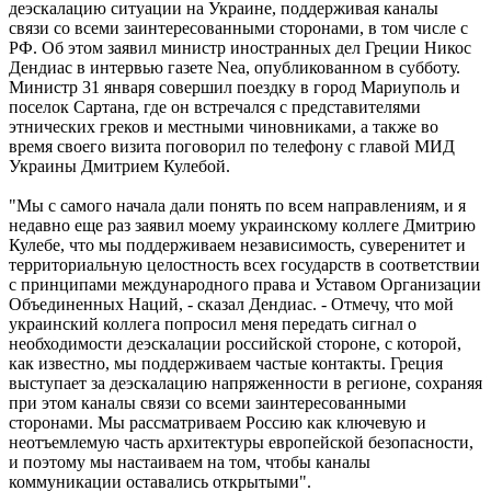
деэскалацию ситуации на Украине, поддерживая каналы
связи со всеми заинтересованными сторонами, в том числе с
РФ. Об этом заявил министр иностранных дел Греции Никос
Дендиас в интервью газете Nea, опубликованном в субботу.
Министр 31 января совершил поездку в город Мариуполь и
поселок Сартана, где он встречался с представителями
этнических греков и местными чиновниками, а также во
время своего визита поговорил по телефону с главой МИД
Украины Дмитрием Кулебой.
"Мы с самого начала дали понять по всем направлениям, и я
недавно еще раз заявил моему украинскому коллеге Дмитрию
Кулебе, что мы поддерживаем независимость, суверенитет и
территориальную целостность всех государств в соответствии
с принципами международного права и Уставом Организации
Объединенных Наций, - сказал Дендиас. - Отмечу, что мой
украинский коллега попросил меня передать сигнал о
необходимости деэскалации российской стороне, с которой,
как известно, мы поддерживаем частые контакты. Греция
выступает за деэскалацию напряженности в регионе, сохраняя
при этом каналы связи со всеми заинтересованными
сторонами. Мы рассматриваем Россию как ключевую и
неотъемлемую часть архитектуры европейской безопасности,
и поэтому мы настаиваем на том, чтобы каналы
коммуникации оставались открытыми".