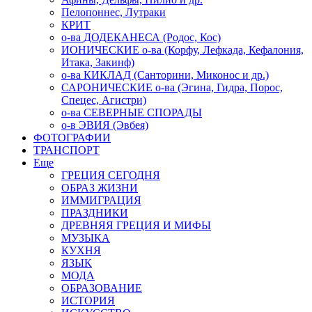
Пелопоннес, Лутраки
КРИТ
о-ва ДОДЕКАНЕСА (Родос, Кос)
ИОНИЧЕСКИЕ о-ва (Корфу, Лефкада, Кефалония,
Итака, Закинф)
о-ва КИКЛАД (Санторини, Миконос и др.)
САРОНИЧЕСКИЕ о-ва (Эгина, Гидра, Порос,
Спецес, Агистри)
о-ва СЕВЕРНЫЕ СПОРАДЫ
о-в ЭВИЯ (Эвбея)
ФОТОГРАФИИ
ТРАНСПОРТ
Еще
ГРЕЦИЯ СЕГОДНЯ
ОБРАЗ ЖИЗНИ
ИММИГРАЦИЯ
ПРАЗДНИКИ
ДРЕВНЯЯ ГРЕЦИЯ И МИФЫ
МУЗЫКА
КУХНЯ
ЯЗЫК
МОДА
ОБРАЗОВАНИЕ
ИСТОРИЯ