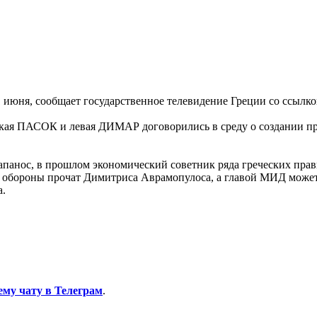
 21 июня, сообщает государственное телевидение Греции со ссылк
ская ПАСОК и левая ДИМАР договорились в среду о создании пр
апанос, в прошлом экономический советник ряда греческих прави
ра обороны прочат Димитриса Аврамопулоса, а главой МИД может
а.
ему чату в Телеграм
.