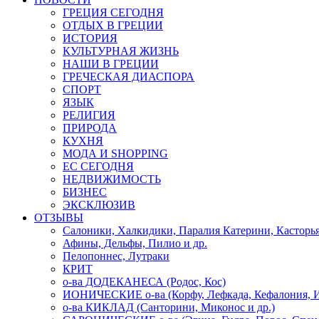
ГРЕЦИЯ СЕГОДНЯ
ОТДЫХ В ГРЕЦИИ
ИСТОРИЯ
КУЛЬТУРНАЯ ЖИЗНЬ
НАШИ В ГРЕЦИИ
ГРЕЧЕСКАЯ ДИАСПОРА
СПОРТ
ЯЗЫК
РЕЛИГИЯ
ПРИРОДА
КУХНЯ
МОДА И SHOPPING
ЕС СЕГОДНЯ
НЕДВИЖИМОСТЬ
БИЗНЕС
ЭКСКЛЮЗИВ
ОТЗЫВЫ
Салоники, Халкидики, Паралия Катерини, Касторь
Афины, Дельфы, Пилио и др.
Пелопоннес, Лутраки
КРИТ
о-ва ДОДЕКАНЕСА (Родос, Кос)
ИОНИЧЕСКИЕ о-ва (Корфу, Лефкада, Кефалония, И
о-ва КИКЛАД (Санторини, Миконос и др.)