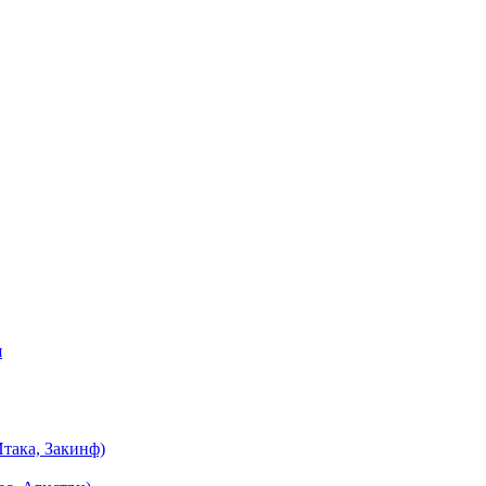
я
така, Закинф)