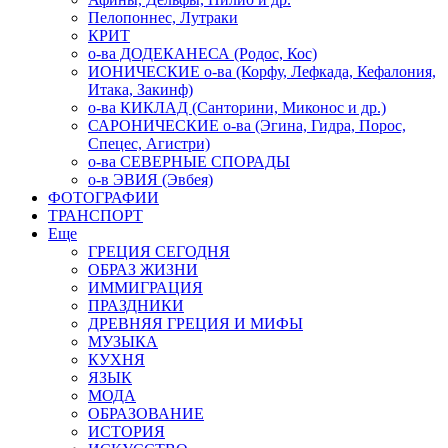
Пелопоннес, Лутраки
КРИТ
о-ва ДОДЕКАНЕСА (Родос, Кос)
ИОНИЧЕСКИЕ о-ва (Корфу, Лефкада, Кефалония,
Итака, Закинф)
о-ва КИКЛАД (Санторини, Миконос и др.)
САРОНИЧЕСКИЕ о-ва (Эгина, Гидра, Порос,
Спецес, Агистри)
о-ва СЕВЕРНЫЕ СПОРАДЫ
о-в ЭВИЯ (Эвбея)
ФОТОГРАФИИ
ТРАНСПОРТ
Еще
ГРЕЦИЯ СЕГОДНЯ
ОБРАЗ ЖИЗНИ
ИММИГРАЦИЯ
ПРАЗДНИКИ
ДРЕВНЯЯ ГРЕЦИЯ И МИФЫ
МУЗЫКА
КУХНЯ
ЯЗЫК
МОДА
ОБРАЗОВАНИЕ
ИСТОРИЯ