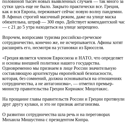
половиной тысяч новых выявленных случаев — так много за
сутки здесь еще не было. Закрыто практически все. Греция,
как и вся Европа, переживает сейчас новую волну пандемии.
В Афинах строгий масочный режим, даже на улице маска
обязательна, штраф — 300 евро. Действует комендантский час
— с 21 до 5 утра находиться на улице запрещено.
Впрочем, вопросами туризма российско-греческое
сотрудничество, конечно же, не исчерпывается. Афины хотят
расширять его, несмотря на установки из Брюсселя.
«Греция является членом Евросоюза и НАТО, что определяет
и основы внешней политики нашего государства.
Одновременно мы признаем в лице России значительную
составляющую архитектуры европейской безопасности,
которая, без сомнений, должна основываться на отношениях
сотрудничества, а не антагонизма», — отметил премьер-
министр правительства Греции Кириакос Мицотакис.
На прощание главы правительств России и Греции протянули
друг другу кулаки, и это не признак антагонизма.
О развитии сотрудничества шла речь и на переговорах
Михаила Мишустина с президентом Кипра.