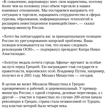
«К сожалению, коронавирус внес свои коррективы, поэтому
более чем на половину упал объем торговли в наших
взаимных отношениях. Мы постараемся выправить эту
ситуацию в торговле, наращивать сотрудничество в сферах
туризма, образования, информационных технологий и
расширять инвестиционное взаимодействие», — сказал
премьер-министр России.
«Хотел бы поблагодарить вас за принципиальную позицию
России по урегулированию кипрской проблемы. Ваша
позиция основывается на том, что нужно следовать
резолюциям ООН», — подчеркнул президент Кипра Никос
Анастасиадис.
«Золотую медаль почета города Афины» вручают за особые
заслуги перед Грецией. Ею награждают глав государств и
правительств, королевских особ. Владимир Путин, например,
получил ее в 2001 году. Михаил Мишустин — сегодня.
В целом же визит Михаила Мишустина в Грецию
одновременно и рабочий, и церемониальный. У премьер-
министра России, с одной стороны, деловые переговоры, а с
другой — участие в торжествах по случаю 200-летия начала
революции в Греции, страна стала независимой от Турции,
под властью которой была четыре века.