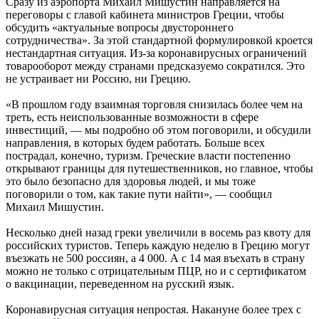
Сразу из аэропорта Михаил Мишустин направляется на
переговоры с главой кабинета министров Греции, чтобы
обсудить «актуальные вопросы двустороннего
сотрудничества». За этой стандартной формулировкой кроется
нестандартная ситуация. Из-за коронавирусных ограничений
товарооборот между странами предсказуемо сократился. Это
не устраивает ни Россию, ни Грецию.
«В прошлом году взаимная торговля снизилась более чем на
треть, есть неиспользованные возможности в сфере
инвестиций, — мы подробно об этом поговорили, и обсудили
направления, в которых будем работать. Больше всех
пострадал, конечно, туризм. Греческие власти постепенно
открывают границы для путешественников, но главное, чтобы
это было безопасно для здоровья людей, и мы тоже
поговорили о том, как такие пути найти», — сообщил
Михаил Мишустин.
Несколько дней назад греки увеличили в восемь раз квоту для
российских туристов. Теперь каждую неделю в Грецию могут
въезжать не 500 россиян, а 4 000. А с 14 мая въехать в страну
можно не только с отрицательным ПЦР, но и с сертификатом
о вакцинации, переведенном на русский язык.
Коронавирусная ситуация непростая. Накануне более трех с