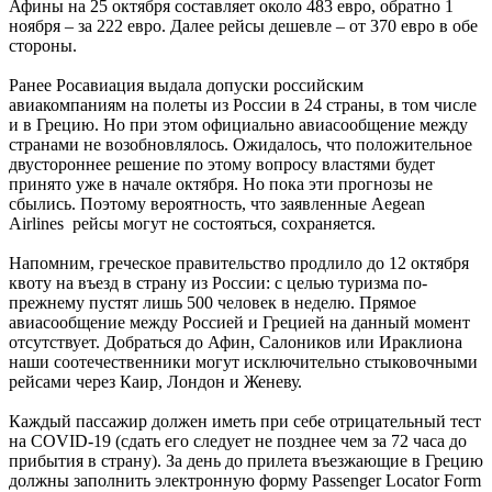
Афины на 25 октября составляет около 483 евро, обратно 1
ноября – за 222 евро. Далее рейсы дешевле – от 370 евро в обе
стороны.
Ранее Росавиация выдала допуски российским
авиакомпаниям на полеты из России в 24 страны, в том числе
и в Грецию. Но при этом официально авиасообщение между
странами не возобновлялось. Ожидалось, что положительное
двустороннее решение по этому вопросу властями будет
принято уже в начале октября. Но пока эти прогнозы не
сбылись. Поэтому вероятность, что заявленные Aegean
Airlines рейсы могут не состояться, сохраняется.
Напомним, греческое правительство продлило до 12 октября
квоту на въезд в страну из России: с целью туризма по-
прежнему пустят лишь 500 человек в неделю. Прямое
авиасообщение между Россией и Грецией на данный момент
отсутствует. Добраться до Афин, Салоников или Ираклиона
наши соотечественники могут исключительно стыковочными
рейсами через Каир, Лондон и Женеву.
Каждый пассажир должен иметь при себе отрицательный тест
на COVID-19 (сдать его следует не позднее чем за 72 часа до
прибытия в страну). За день до прилета въезжающие в Грецию
должны заполнить электронную форму Passenger Locator Form