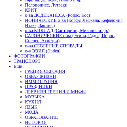
Пелопоннес, Лутраки
КРИТ
о-ва ДОДЕКАНЕСА (Родос, Кос)
ИОНИЧЕСКИЕ о-ва (Корфу, Лефкада, Кефалония,
Итака, Закинф)
о-ва КИКЛАД (Санторини, Миконос и др.)
САРОНИЧЕСКИЕ о-ва (Эгина, Гидра, Порос,
Спецес, Агистри)
о-ва СЕВЕРНЫЕ СПОРАДЫ
о-в ЭВИЯ (Эвбея)
ФОТОГРАФИИ
ТРАНСПОРТ
Еще
ГРЕЦИЯ СЕГОДНЯ
ОБРАЗ ЖИЗНИ
ИММИГРАЦИЯ
ПРАЗДНИКИ
ДРЕВНЯЯ ГРЕЦИЯ И МИФЫ
МУЗЫКА
КУХНЯ
ЯЗЫК
МОДА
ОБРАЗОВАНИЕ
ИСТОРИЯ