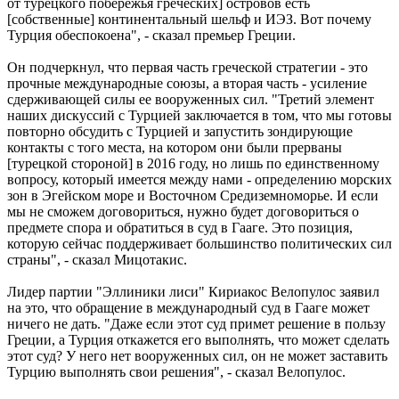
от турецкого побережья греческих] островов есть
[собственные] континентальный шельф и ИЭЗ. Вот почему
Турция обеспокоена", - сказал премьер Греции.
Он подчеркнул, что первая часть греческой стратегии - это
прочные международные союзы, а вторая часть - усиление
сдерживающей силы ее вооруженных сил. "Третий элемент
наших дискуссий с Турцией заключается в том, что мы готовы
повторно обсудить с Турцией и запустить зондирующие
контакты с того места, на котором они были прерваны
[турецкой стороной] в 2016 году, но лишь по единственному
вопросу, который имеется между нами - определению морских
зон в Эгейском море и Восточном Средиземноморье. И если
мы не сможем договориться, нужно будет договориться о
предмете спора и обратиться в суд в Гааге. Это позиция,
которую сейчас поддерживает большинство политических сил
страны", - сказал Мицотакис.
Лидер партии "Эллиники лиси" Кириакос Велопулос заявил
на это, что обращение в международный суд в Гааге может
ничего не дать. "Даже если этот суд примет решение в пользу
Греции, а Турция откажется его выполнять, что может сделать
этот суд? У него нет вооруженных сил, он не может заставить
Турцию выполнять свои решения", - сказал Велопулос.