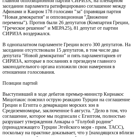
главной оппозиционной партии СИРИЗА, на пленарном
заседании парламента ратифицировано соглашение между
Афинами и Каиром 178 голосами "за" (правящая партия
"Новая демократия" и оппозиционная "Движение
перемены"). Против были 26 депутатов (Компартия Греции,
"Греческое решение" и МЕРА25), 81 депутат от партии
СИРИЗА воздержался.
В однопалатном парламенте Греции всего 300 депутатов. На
заседании отсутствовали 15 депутатов, в том числе два
депутата "Новой демократии" и пять парламентариев от
СИРИЗА, которые в посланиях в президиум главного
законодательного органа изложили свои намерения в
отношении голосования.
Позиции партий
Выступивший в ходе дебатов премьер-министр Кириакос
Мицотакис пояснил острую реакцию Турции на соглашение
Греции и Египта о демаркации морских зон в
Средиземноморье, заключенное 6 августа. "Дело в том, что
соглашение, которое мы подписали с Египтом, полностью
разрушает утверждения Анкары о "Голубой родине"
(принадлежащего Турции Эгейского моря - прим. ТАСС),
поскольку на практике доказывает, что у [находящихся вблизи