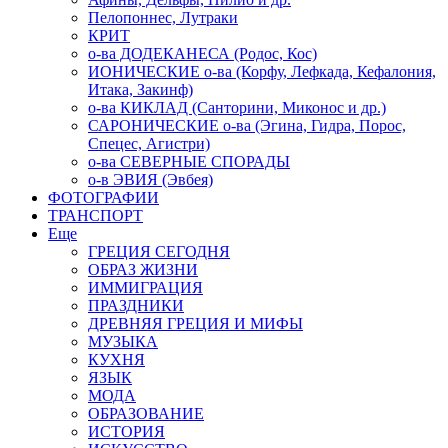
Пелопоннес, Лутраки
КРИТ
о-ва ДОДЕКАНЕСА (Родос, Кос)
ИОНИЧЕСКИЕ о-ва (Корфу, Лефкада, Кефалония,
Итака, Закинф)
о-ва КИКЛАД (Санторини, Миконос и др.)
САРОНИЧЕСКИЕ о-ва (Эгина, Гидра, Порос,
Спецес, Агистри)
о-ва СЕВЕРНЫЕ СПОРАДЫ
о-в ЭВИЯ (Эвбея)
ФОТОГРАФИИ
ТРАНСПОРТ
Еще
ГРЕЦИЯ СЕГОДНЯ
ОБРАЗ ЖИЗНИ
ИММИГРАЦИЯ
ПРАЗДНИКИ
ДРЕВНЯЯ ГРЕЦИЯ И МИФЫ
МУЗЫКА
КУХНЯ
ЯЗЫК
МОДА
ОБРАЗОВАНИЕ
ИСТОРИЯ