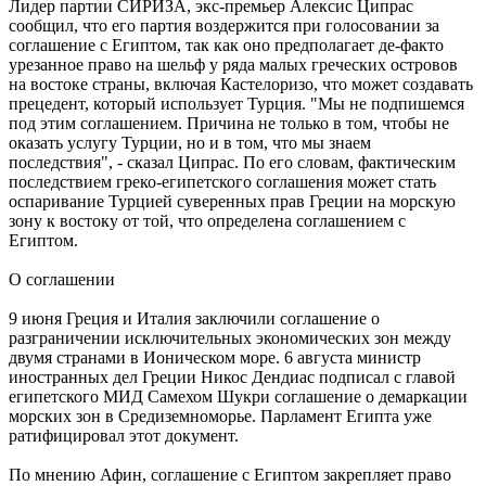
Лидер партии СИРИЗА, экс-премьер Алексис Ципрас
сообщил, что его партия воздержится при голосовании за
соглашение с Египтом, так как оно предполагает де-факто
урезанное право на шельф у ряда малых греческих островов
на востоке страны, включая Кастелоризо, что может создавать
прецедент, который использует Турция. "Мы не подпишемся
под этим соглашением. Причина не только в том, чтобы не
оказать услугу Турции, но и в том, что мы знаем
последствия", - сказал Ципрас. По его словам, фактическим
последствием греко-египетского соглашения может стать
оспаривание Турцией суверенных прав Греции на морскую
зону к востоку от той, что определена соглашением с
Египтом.
О соглашении
9 июня Греция и Италия заключили соглашение о
разграничении исключительных экономических зон между
двумя странами в Ионическом море. 6 августа министр
иностранных дел Греции Никос Дендиас подписал с главой
египетского МИД Самехом Шукри соглашение о демаркации
морских зон в Средиземноморье. Парламент Египта уже
ратифицировал этот документ.
По мнению Афин, соглашение с Египтом закрепляет право