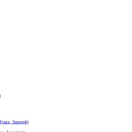
я
така, Закинф)