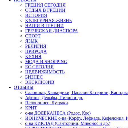
ГРЕЦИЯ СЕГОДНЯ
ОТДЫХ В ГРЕЦИИ
ИСТОРИЯ
КУЛЬТУРНАЯ ЖИЗНЬ
НАШИ В ГРЕЦИИ
ГРЕЧЕСКАЯ ДИАСПОРА
СПОРТ
ЯЗЫК
РЕЛИГИЯ
ПРИРОДА
КУХНЯ
МОДА И SHOPPING
ЕС СЕГОДНЯ
НЕДВИЖИМОСТЬ
БИЗНЕС
ЭКСКЛЮЗИВ
ОТЗЫВЫ
Салоники, Халкидики, Паралия Катерини, Касторь
Афины, Дельфы, Пилио и др.
Пелопоннес, Лутраки
КРИТ
о-ва ДОДЕКАНЕСА (Родос, Кос)
ИОНИЧЕСКИЕ о-ва (Корфу, Лефкада, Кефалония, И
о-ва КИКЛАД (Санторини, Миконос и др.)