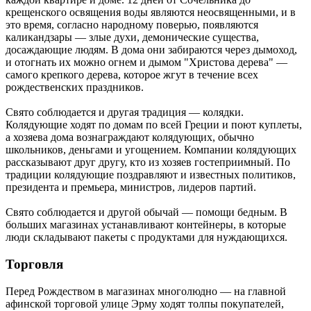
крещенского освящения воды являются неосвященными, и в
это время, согласно народному поверью, появляются
каликандзары — злые духи, демонические существа,
досаждающие людям. В дома они забираются через дымоход,
и отогнать их можно огнем и дымом "Христова дерева" —
самого крепкого дерева, которое жгут в течение всех
рождественских праздников.
Свято соблюдается и другая традиция — колядки.
Колядующие ходят по домам по всей Греции и поют куплеты,
а хозяева дома вознаграждают колядующих, обычно
школьников, деньгами и угощением. Компании колядующих
рассказывают друг другу, кто из хозяев гостеприимный. По
традиции колядующие поздравляют и известных политиков,
президента и премьера, министров, лидеров партий.
Свято соблюдается и другой обычай — помощи бедным. В
больших магазинах устанавливают контейнеры, в которые
люди складывают пакеты с продуктами для нуждающихся.
Торговля
Перед Рождеством в магазинах многолюдно — на главной
афинской торговой улице Эрму ходят толпы покупателей,