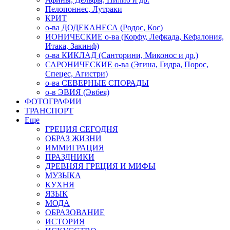
Пелопоннес, Лутраки
КРИТ
о-ва ДОДЕКАНЕСА (Родос, Кос)
ИОНИЧЕСКИЕ о-ва (Корфу, Лефкада, Кефалония,
Итака, Закинф)
о-ва КИКЛАД (Санторини, Миконос и др.)
САРОНИЧЕСКИЕ о-ва (Эгина, Гидра, Порос,
Спецес, Агистри)
о-ва СЕВЕРНЫЕ СПОРАДЫ
о-в ЭВИЯ (Эвбея)
ФОТОГРАФИИ
ТРАНСПОРТ
Еще
ГРЕЦИЯ СЕГОДНЯ
ОБРАЗ ЖИЗНИ
ИММИГРАЦИЯ
ПРАЗДНИКИ
ДРЕВНЯЯ ГРЕЦИЯ И МИФЫ
МУЗЫКА
КУХНЯ
ЯЗЫК
МОДА
ОБРАЗОВАНИЕ
ИСТОРИЯ