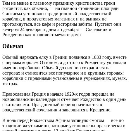
Тем не менее к главному празднику христианства греки
готовятся, как обычно, — на главной столичной площади
Синтагма установлен традиционный рождественский
кораблик, в продуктовых магазинах и на рынках не
протолкнуться, все кафе и рестораны забиты. Пустеют они
вечером 24 декабря и днем 25 декабря — Сочельник и
Рождество как правило отмечают дома.
Обычаи
Обычай наряжать елку в Греции появился в 1833 году, вместе
с первым королем Оттоном, а до этого к Рождеству украшали
именно кораблики. Обычай до сих пор сохранился на
островах и становится все популярнее и в крупных городах:
кораблики с гирляндами установлены в учреждениях, музеях,
театрах.
Православная Греция в начале 1920-х годов перешла на
новоюлианский календарь и отмечает Рождество в один день
с католиками. Праздничный период начинается в
рождественский сочельник и завершится в Крещение.
В ночь перед Рождеством Афины затянуло смогом — все по
традиции жгут камины, которые установлены практически в
каждой квартире и доме. 12 дней от Сочельника до