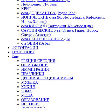
Пелопоннес, Лутраки
КРИТ
о-ва ДОДЕКАНЕСА (Родос, Кос)
ИОНИЧЕСКИЕ о-ва (Корфу, Лефкада, Кефалония,
Итака, Закинф)
о-ва КИКЛАД (Санторини, Миконос и др.)
САРОНИЧЕСКИЕ о-ва (Эгина, Гидра, Порос,
Спецес, Агистри)
о-ва СЕВЕРНЫЕ СПОРАДЫ
о-в ЭВИЯ (Эвбея)
ФОТОГРАФИИ
ТРАНСПОРТ
Еще
ГРЕЦИЯ СЕГОДНЯ
ОБРАЗ ЖИЗНИ
ИММИГРАЦИЯ
ПРАЗДНИКИ
ДРЕВНЯЯ ГРЕЦИЯ И МИФЫ
МУЗЫКА
КУХНЯ
ЯЗЫК
МОДА
ОБРАЗОВАНИЕ
ИСТОРИЯ