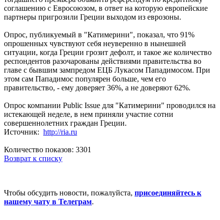
соглашению с Евросоюзом, в ответ на которую европейские
партнеры пригрозили Греции выходом из еврозоны.
Опрос, публикуемый в "Катимерини", показал, что 91%
опрошенных чувствуют себя неуверенно в нынешней
ситуации, когда Греции грозит дефолт, и такое же количество
респондентов разочарованы действиями правительства во
главе с бывшим зампредом ЕЦБ Лукасом Пападимосом. При
этом сам Пападимос популярен больше, чем его
правительство, - ему доверяет 36%, а не доверяют 62%.
Опрос компании Public Issue для "Катимерини" проводился на
истекающей неделе, в нем приняли участие сотни
совершеннолетних граждан Греции.
Источник:
http://ria.ru
Количество показов: 3301
Возврат к списку
Чтобы обсудить новости, пожалуйста,
присоединяйтесь к
нашему чату в Телеграм
.