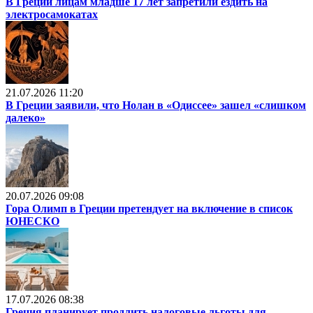
В Греции лицам младше 17 лет запретили ездить на
электросамокатах
21.07.2026 11:20
В Греции заявили, что Нолан в «Одиссее» зашел «слишком
далеко»
20.07.2026 09:08
Гора Олимп в Греции претендует на включение в список
ЮНЕСКО
17.07.2026 08:38
Греция планирует продлить налоговые льготы для