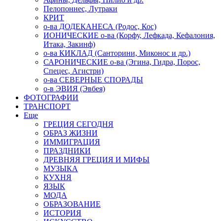
Пелопоннес, Лутраки
КРИТ
о-ва ДОДЕКАНЕСА (Родос, Кос)
ИОНИЧЕСКИЕ о-ва (Корфу, Лефкада, Кефалония,
Итака, Закинф)
о-ва КИКЛАД (Санторини, Миконос и др.)
САРОНИЧЕСКИЕ о-ва (Эгина, Гидра, Порос,
Спецес, Агистри)
о-ва СЕВЕРНЫЕ СПОРАДЫ
о-в ЭВИЯ (Эвбея)
ФОТОГРАФИИ
ТРАНСПОРТ
Еще
ГРЕЦИЯ СЕГОДНЯ
ОБРАЗ ЖИЗНИ
ИММИГРАЦИЯ
ПРАЗДНИКИ
ДРЕВНЯЯ ГРЕЦИЯ И МИФЫ
МУЗЫКА
КУХНЯ
ЯЗЫК
МОДА
ОБРАЗОВАНИЕ
ИСТОРИЯ