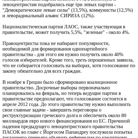
левоцентристам подобрались еще три левых партии -
"Демократические левые силы" (13,5%), коммунисты (12,5%)
и леворадикальный альянс СИРИЗА (12%).
Националистическая партия ЛАОС, также участвующая в
правительстве, может получить 5,5%, "зеленые" - около 4%.
Правоцентристы пока не набирают популярности,
необходимой для формирования однопартийного
правительства - для этого им нужно получить около 40%
голосов избирателей. Кроме того, треть опрошенных заявила,
что не собирается голосовать на выборах, хотя голосование по
закону обязательно для всех граждан.
В ноябре в Греции было сформировано коалиционное
правительство. Досрочные выборы первоначально
планировались на февраль, но теперь ведущие партии в
правительстве предполагают, что голосование состоится в
апреле 2012 года. До этого правительству нужно выполнить
свои главные задачи - завершить переговоры о
реструктуризации греческого долга и обеспечить около 80
миллиардов евро нового финансирования из ЕС. Причиной
падения предыдущего левоцентристского правительства
ПАСОК во главе с Йоргосом Папандреу послужила попытка
тогдашнего премьера объявить референдум по кредитному