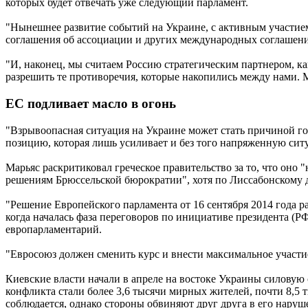
которых будет отвечать уже следующий парламент.
"Нынешнее развитие событий на Украине, с активным участие
соглашения об ассоциации и других международных соглашений
"И, наконец, мы считаем Россию стратегическим партнером, ка
разрешить те противоречия, которые накопились между нами.
ЕС подливает масло в огонь
"Взрывоопасная ситуация на Украине может стать причиной го
позицию, которая лишь усиливает и без того напряженную си
Марьяс раскритиковал греческое правительство за то, что оно 
решениям Брюссельской бюрократии", хотя по Лиссабонскому 
"Решение Европейского парламента от 16 сентября 2014 года 
когда началась фаза переговоров по инициативе президента (
европарламентарий.
"Евросоюз должен сменить курс и внести максимальное участи
Киевские власти начали в апреле на востоке Украины силову
конфликта стали более 3,6 тысячи мирных жителей, почти 8,5
соблюдается, однако стороны обвиняют друг друга в его наруш