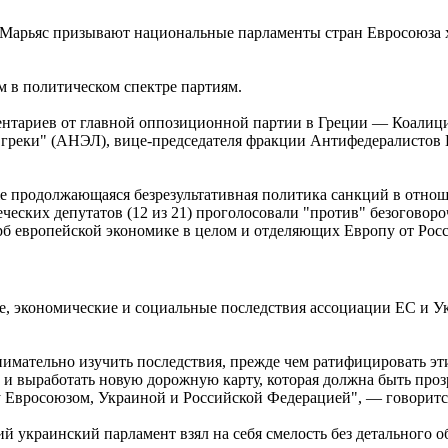
Марьяс призывают национальные парламенты стран Евросоюза х
 в политическом спектре партиям.
ентариев от главной оппозиционной партии в Греции — Коалиц
 греки" (АНЭЛ), вице-председателя фракции Антифедералистов 
е продолжающаяся безрезультативная политика санкций в отнош
ческих депутатов (12 из 21) проголосовали "против" безогово
 европейской экономике в целом и отделяющих Европу от Росси
ие, экономические и социальные последствия ассоциации ЕС и 
мательно изучить последствия, прежде чем ратифицировать эти
 выработать новую дорожную карту, которая должна быть прозра
 Евросоюзом, Украиной и Российской Федерацией", — говорится
й украинский парламент взял на себя смелость без детального 