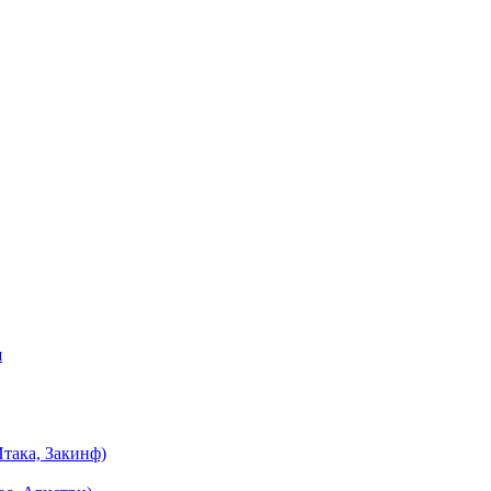
я
така, Закинф)