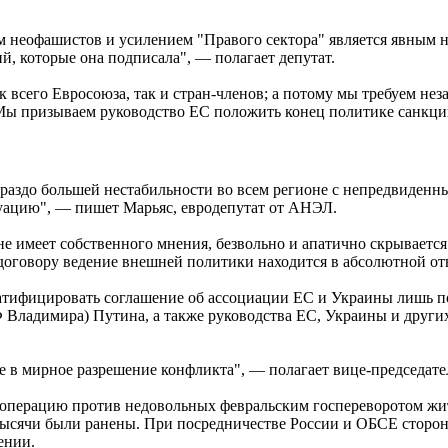
м неофашистов и усилением "Правого сектора" является явным 
, которые она подписала", — полагает депутат.
к всего Евросоюза, так и стран-членов; а потому мы требуем не
 Мы призываем руководство ЕС положить конец политике санкц
раздо большей нестабильности во всем регионе с непредвиденн
туацию", — пишет Марьяс, евродепутат от АНЭЛ.
"не имеет собственного мнения, безвольно и апатично скрываетс
договору ведение внешней политики находится в абсолютной от
ратифицировать соглашение об ассоциации ЕС и Украины лишь по
РФ Владимира) Путина, а также руководства ЕС, Украины и друг
е в мирное разрешение конфликта", — полагает вице-председат
ю операцию против недовольных февральским госпереворотом жи
 тысячи были ранены. При посредничестве России и ОБСЕ стороны
ении.