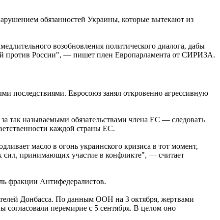
нарушением обязанностей Украины, которые вытекают из
замедлительного возобновления политического диалога, дабы
ий против России", — пишет плен Европарламента от СИРИЗА.
ыми последствиями. Евросоюз занял откровенно агрессивную
я за так называемыми обязательствами члена ЕС — следовать
ветственности каждой страны ЕС.
дливает масло в огонь украинского кризиса в тот момент,
их сил, принимающих участие в конфликте", — считает
ель фракции Антифедералистов.
телей Донбасса. По данным ООН на 3 октября, жертвами
 согласовали перемирие с 5 сентября. В целом оно