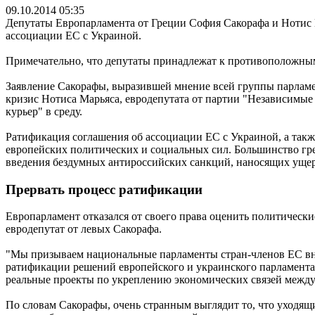
09.10.2014 05:35
Депутаты Европарламента от Греции София Сакорафа и Нотис 
ассоциации ЕС с Украиной.
Примечательно, что депутаты принадлежат к противоположным
Заявление Сакорафы, выразившей мнение всей группы парлам
кризис Нотиса Марьяса, евродепутата от партии "Независимые
курьер" в среду.
Ратификация соглашения об ассоциации ЕС с Украиной, а такж
европейских политических и социальных сил. Большинство гре
введения бездумных антироссийских санкций, наносящих ущерб
Прервать процесс ратификации
Европарламент отказался от своего права оценить политическ
евродепутат от левых Сакорафа.
"Мы призываем национальные парламенты стран-членов ЕС вни
ратификации решений европейского и украинского парламента и
реальные проекты по укреплению экономических связей между
По словам Сакорафы, очень странным выглядит то, что уходящи