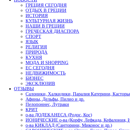
ГРЕЦИЯ СЕГОДНЯ
ОТДЫХ В ГРЕЦИИ
ИСТОРИЯ
КУЛЬТУРНАЯ ЖИЗНЬ
НАШИ В ГРЕЦИИ
ГРЕЧЕСКАЯ ДИАСПОРА
СПОРТ
ЯЗЫК
РЕЛИГИЯ
ПРИРОДА
КУХНЯ
МОДА И SHOPPING
ЕС СЕГОДНЯ
НЕДВИЖИМОСТЬ
БИЗНЕС
ЭКСКЛЮЗИВ
ОТЗЫВЫ
Салоники, Халкидики, Паралия Катерини, Касторь
Афины, Дельфы, Пилио и др.
Пелопоннес, Лутраки
КРИТ
о-ва ДОДЕКАНЕСА (Родос, Кос)
ИОНИЧЕСКИЕ о-ва (Корфу, Лефкада, Кефалония, И
о-ва КИКЛАД (Санторини, Миконос и др.)