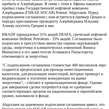
прибыть в Азербайджан. В связи с этим в Афины накануне
прибыл глава Государственной нефтяной компании
Азербаджана (ГНКАР, SOCAR) Ровнаг Абдуллаев. Перед
подписанием соглашения с ним встретился премьер Греции и
передал приглашение президенту Азербайджана Ильхаму
Алиеву посетить Грецию в мае.
HRADF принадлежал 31% акций DESFA, греческой нефтяной
компании Hellenic Petroleum - 35% акций. Соглашение было
подписано в присутствии министра охраны окружающей
среды, энергетики и климатических изменений Янниса
Маниатиса и его заместителя Асимакиса Папагеоргиу,
отвечающего за энергетику.
"С подписанием соглашения стоимостью 400 миллионов евро
создаются предпосылки для прихода инвестиционных
капиталов, для реализации инвестиций, которые приведут к
модернизации и усилению конкуренции на рынке
энергетики", - считают в приватизационном фонде. Однако
для завершения сделки потребуется еще ее одобрение
соответствующих органов на национальном и европейском
уровне, напомнили в фонде.
Абдуллаев на церемонии подписания соглашения заявил, что
Греция станет для SOCAR воротами в Европейский союз, и