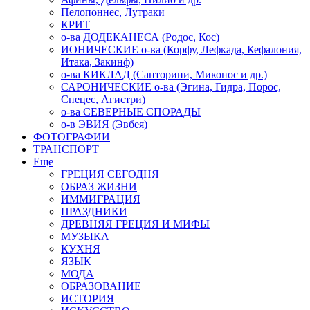
Пелопоннес, Лутраки
КРИТ
о-ва ДОДЕКАНЕСА (Родос, Кос)
ИОНИЧЕСКИЕ о-ва (Корфу, Лефкада, Кефалония,
Итака, Закинф)
о-ва КИКЛАД (Санторини, Миконос и др.)
САРОНИЧЕСКИЕ о-ва (Эгина, Гидра, Порос,
Спецес, Агистри)
о-ва СЕВЕРНЫЕ СПОРАДЫ
о-в ЭВИЯ (Эвбея)
ФОТОГРАФИИ
ТРАНСПОРТ
Еще
ГРЕЦИЯ СЕГОДНЯ
ОБРАЗ ЖИЗНИ
ИММИГРАЦИЯ
ПРАЗДНИКИ
ДРЕВНЯЯ ГРЕЦИЯ И МИФЫ
МУЗЫКА
КУХНЯ
ЯЗЫК
МОДА
ОБРАЗОВАНИЕ
ИСТОРИЯ