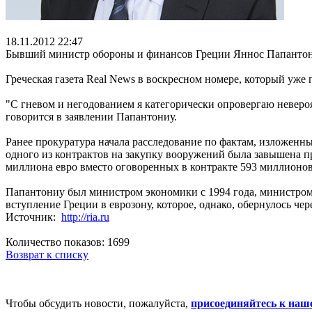
18.11.2012 22:47
Бывший министр обороны и финансов Греции Яннос Папантониу
Греческая газета Real News в воскресном номере, который уже 
"С гневом и негодованием я категорически опровергаю невероя
говорится в заявлении Папантониу.
Ранее прокуратура начала расследование по фактам, изложенн
одного из контрактов на закупку вооружений была завышена п
миллиона евро вместо оговоренных в контракте 593 миллионов
Папантониу был министром экономики с 1994 года, министром 
вступление Греции в еврозону, которое, однако, обернулось че
Источник:
http://ria.ru
Количество показов: 1699
Возврат к списку
Чтобы обсудить новости, пожалуйста,
присоединяйтесь к наш