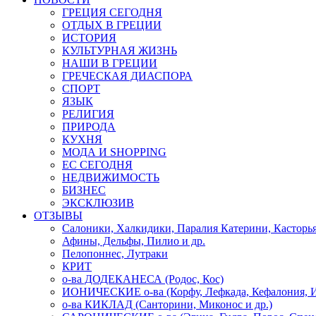
ГРЕЦИЯ СЕГОДНЯ
ОТДЫХ В ГРЕЦИИ
ИСТОРИЯ
КУЛЬТУРНАЯ ЖИЗНЬ
НАШИ В ГРЕЦИИ
ГРЕЧЕСКАЯ ДИАСПОРА
СПОРТ
ЯЗЫК
РЕЛИГИЯ
ПРИРОДА
КУХНЯ
МОДА И SHOPPING
ЕС СЕГОДНЯ
НЕДВИЖИМОСТЬ
БИЗНЕС
ЭКСКЛЮЗИВ
ОТЗЫВЫ
Салоники, Халкидики, Паралия Катерини, Касторь
Афины, Дельфы, Пилио и др.
Пелопоннес, Лутраки
КРИТ
о-ва ДОДЕКАНЕСА (Родос, Кос)
ИОНИЧЕСКИЕ о-ва (Корфу, Лефкада, Кефалония, И
о-ва КИКЛАД (Санторини, Миконос и др.)