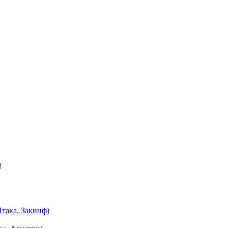
я
така, Закинф)