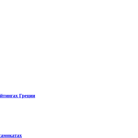
ейтингах Греции
осамокатах