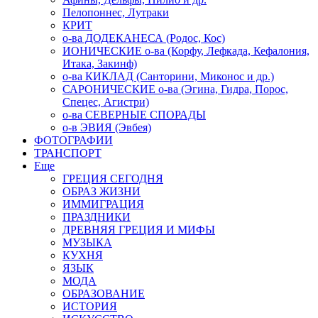
Пелопоннес, Лутраки
КРИТ
о-ва ДОДЕКАНЕСА (Родос, Кос)
ИОНИЧЕСКИЕ о-ва (Корфу, Лефкада, Кефалония,
Итака, Закинф)
о-ва КИКЛАД (Санторини, Миконос и др.)
САРОНИЧЕСКИЕ о-ва (Эгина, Гидра, Порос,
Спецес, Агистри)
о-ва СЕВЕРНЫЕ СПОРАДЫ
о-в ЭВИЯ (Эвбея)
ФОТОГРАФИИ
ТРАНСПОРТ
Еще
ГРЕЦИЯ СЕГОДНЯ
ОБРАЗ ЖИЗНИ
ИММИГРАЦИЯ
ПРАЗДНИКИ
ДРЕВНЯЯ ГРЕЦИЯ И МИФЫ
МУЗЫКА
КУХНЯ
ЯЗЫК
МОДА
ОБРАЗОВАНИЕ
ИСТОРИЯ