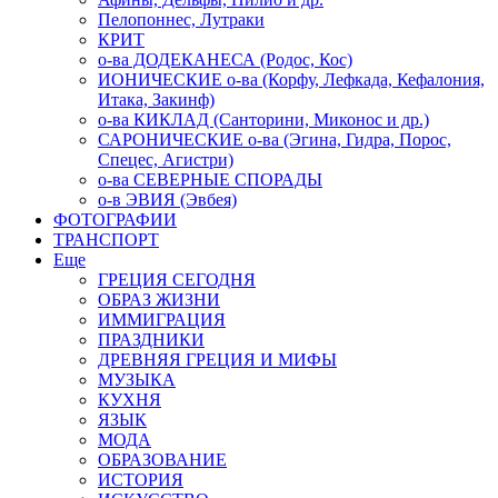
Пелопоннес, Лутраки
КРИТ
о-ва ДОДЕКАНЕСА (Родос, Кос)
ИОНИЧЕСКИЕ о-ва (Корфу, Лефкада, Кефалония,
Итака, Закинф)
о-ва КИКЛАД (Санторини, Миконос и др.)
САРОНИЧЕСКИЕ о-ва (Эгина, Гидра, Порос,
Спецес, Агистри)
о-ва СЕВЕРНЫЕ СПОРАДЫ
о-в ЭВИЯ (Эвбея)
ФОТОГРАФИИ
ТРАНСПОРТ
Еще
ГРЕЦИЯ СЕГОДНЯ
ОБРАЗ ЖИЗНИ
ИММИГРАЦИЯ
ПРАЗДНИКИ
ДРЕВНЯЯ ГРЕЦИЯ И МИФЫ
МУЗЫКА
КУХНЯ
ЯЗЫК
МОДА
ОБРАЗОВАНИЕ
ИСТОРИЯ