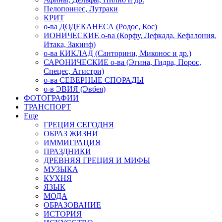
Пелопоннес, Лутраки
КРИТ
о-ва ДОДЕКАНЕСА (Родос, Кос)
ИОНИЧЕСКИЕ о-ва (Корфу, Лефкада, Кефалония,
Итака, Закинф)
о-ва КИКЛАД (Санторини, Миконос и др.)
САРОНИЧЕСКИЕ о-ва (Эгина, Гидра, Порос,
Спецес, Агистри)
о-ва СЕВЕРНЫЕ СПОРАДЫ
о-в ЭВИЯ (Эвбея)
ФОТОГРАФИИ
ТРАНСПОРТ
Еще
ГРЕЦИЯ СЕГОДНЯ
ОБРАЗ ЖИЗНИ
ИММИГРАЦИЯ
ПРАЗДНИКИ
ДРЕВНЯЯ ГРЕЦИЯ И МИФЫ
МУЗЫКА
КУХНЯ
ЯЗЫК
МОДА
ОБРАЗОВАНИЕ
ИСТОРИЯ