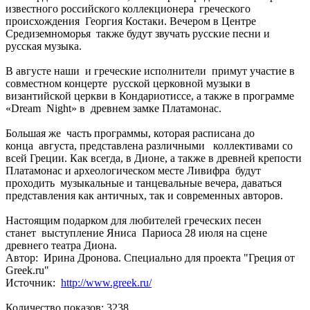
известного российского коллекционера греческого
происхождения Георгия Костаки. Вечером в Центре
Средиземноморья также будут звучать русские песни и
русская музыка.
В августе наши и греческие исполнители примут участие в
совместном концерте русской церковной музыки в
византийской церкви в Кондариотиссе, а также в программе
«Dream Night» в древнем замке Платамонас.
Большая же часть программы, которая расписана до
конца августа, представлена различными коллективами со
всей Греции. Как всегда, в Дионе, а также в древней крепости
Платамонас и археологическом месте Ливифра будут
проходить музыкальные и танцевальные вечера, даваться
представления как античных, так и современных авторов.
Настоящим подарком для любителей греческих песен
станет выступление Яниса Париоса 28 июля на сцене
древнего театра Диона.
Автор: Ирина Дронова. Специально для проекта "Греция от
Greek.ru"
Источник:
http://www.greek.ru/
Количество показов: 3238