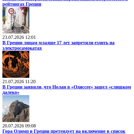
рейтингах Греции
23.07.2026 12:01
В Греции лицам младше 17 лет запретили ездить на
электросамокатах
21.07.2026 11:20
В Греции заявили, что Нолан в «Одиссее» зашел «слишком
далеко»
20.07.2026 09:08
Гора Олимп в Греции претендует на включение в список