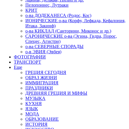
Пелопоннес, Лутраки
КРИТ
о-ва ДОДЕКАНЕСА (Родос, Кос)
ИОНИЧЕСКИЕ о-ва (Корфу, Лефкада, Кефалония,
Итака, Закинф)
о-ва КИКЛАД (Санторини, Миконос и др.)
САРОНИЧЕСКИЕ о-ва (Эгина, Гидра, Порос,
Спецес, Агистри)
о-ва СЕВЕРНЫЕ СПОРАДЫ
о-в ЭВИЯ (Эвбея)
ФОТОГРАФИИ
ТРАНСПОРТ
Еще
ГРЕЦИЯ СЕГОДНЯ
ОБРАЗ ЖИЗНИ
ИММИГРАЦИЯ
ПРАЗДНИКИ
ДРЕВНЯЯ ГРЕЦИЯ И МИФЫ
МУЗЫКА
КУХНЯ
ЯЗЫК
МОДА
ОБРАЗОВАНИЕ
ИСТОРИЯ