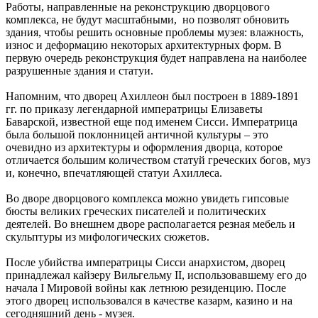
Работы, направленные на реконструкцию дворцового
комплекса, не будут масштабными, но позволят обновить
здания, чтобы решить основные проблемы музея: влажность,
износ и деформацию некоторых архитектурных форм. В
первую очередь реконструкция будет направлена на наиболее
разрушенные здания и статуи.
Напомним, что дворец Ахиллеон был построен в 1889-1891
гг. по приказу легендарной императрицы Елизаветы
Баварской, известной еще под именем Сисси. Императрица
была большой поклонницей античной культуры – это
очевидно из архитектуры и оформления дворца, которое
отличается большим количеством статуй греческих богов, муз
и, конечно, впечатляющей статуи Ахиллеса.
Во дворе дворцового комплекса можно увидеть гипсовые
бюсты великих греческих писателей и политических
деятелей. Во внешнем дворе располагается резная мебель и
скульптуры из мифологических сюжетов.
После убийства императрицы Сисси анархистом, дворец
принадлежал кайзеру Вильгельму ІІ, использовавшему его до
начала I Мировой войны как летнюю резиденцию. После
этого дворец использовался в качестве казарм, казино и на
сегодняшний день - музея.