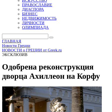
ИСКУССТВО
ПРАВОСЛАВИЕ
ДИАСПОРА
БИЗНЕС
НЕДВИЖИМОСТЬ
ЛИЧНОСТИ
ОЛИМПИАДА
ГЛАВНАЯ
Новости Греции
НОВОСТИ о ГРЕЦИИ от Greek.ru
ЭКСКЛЮЗИВ
Одобрена реконструкция
дворца Ахиллеон на Корфу