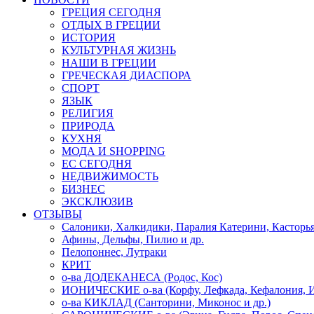
ГРЕЦИЯ СЕГОДНЯ
ОТДЫХ В ГРЕЦИИ
ИСТОРИЯ
КУЛЬТУРНАЯ ЖИЗНЬ
НАШИ В ГРЕЦИИ
ГРЕЧЕСКАЯ ДИАСПОРА
СПОРТ
ЯЗЫК
РЕЛИГИЯ
ПРИРОДА
КУХНЯ
МОДА И SHOPPING
ЕС СЕГОДНЯ
НЕДВИЖИМОСТЬ
БИЗНЕС
ЭКСКЛЮЗИВ
ОТЗЫВЫ
Салоники, Халкидики, Паралия Катерини, Касторь
Афины, Дельфы, Пилио и др.
Пелопоннес, Лутраки
КРИТ
о-ва ДОДЕКАНЕСА (Родос, Кос)
ИОНИЧЕСКИЕ о-ва (Корфу, Лефкада, Кефалония, И
о-ва КИКЛАД (Санторини, Миконос и др.)