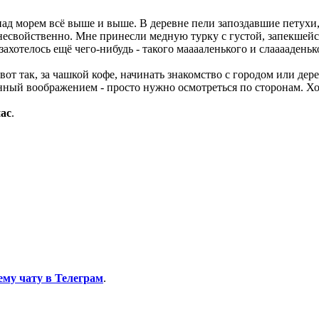
ад морем всё выше и выше. В деревне пели запоздавшие петухи
, несвойственно. Мне принесли медную турку с густой, запекшей
захотелось ещё чего-нибудь - такого мааааленького и слааааденьк
от так, за чашкой кофе, начинать знакомство с городом или дере
нный воображением - просто нужно осмотреться по сторонам. Хо
ас
.
ему чату в Телеграм
.