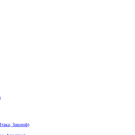
я
така, Закинф)