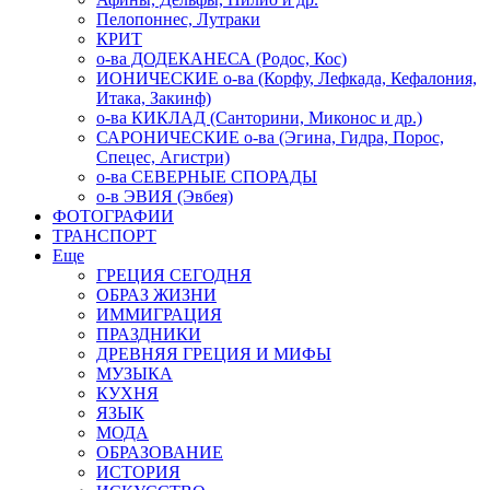
Пелопоннес, Лутраки
КРИТ
о-ва ДОДЕКАНЕСА (Родос, Кос)
ИОНИЧЕСКИЕ о-ва (Корфу, Лефкада, Кефалония,
Итака, Закинф)
о-ва КИКЛАД (Санторини, Миконос и др.)
САРОНИЧЕСКИЕ о-ва (Эгина, Гидра, Порос,
Спецес, Агистри)
о-ва СЕВЕРНЫЕ СПОРАДЫ
о-в ЭВИЯ (Эвбея)
ФОТОГРАФИИ
ТРАНСПОРТ
Еще
ГРЕЦИЯ СЕГОДНЯ
ОБРАЗ ЖИЗНИ
ИММИГРАЦИЯ
ПРАЗДНИКИ
ДРЕВНЯЯ ГРЕЦИЯ И МИФЫ
МУЗЫКА
КУХНЯ
ЯЗЫК
МОДА
ОБРАЗОВАНИЕ
ИСТОРИЯ