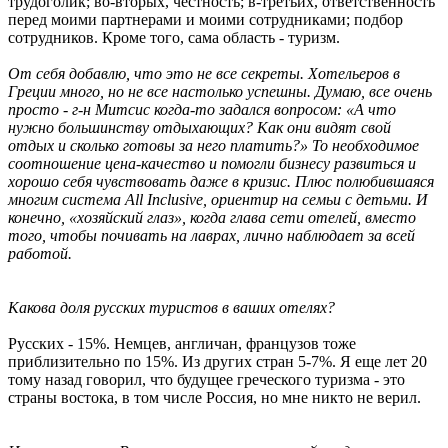
трудоголик; во-вторых, честность; в-третьих, ответственность
перед моими партнерами и моими сотрудниками; подбор
сотрудников. Кроме того, сама область - туризм.
От себя добавлю, что это не все секреты. Хотельеров в
Греции много, но не все настолько успешны. Думаю, все очень
просто - г-н Митсис когда-то задался вопросом: «А что
нужно большинству отдыхающих? Как они видят свой
отдых и сколько готовы за него платить?» То необходимое
соотношение цена-качество и помогли бизнесу развиться и
хорошо себя чувствовать даже в кризис. Плюс полюбившаяся
многим система All Inclusive, ориентир на семьи с детьми. И
конечно, «хозяйский глаз», когда глава сети отелей, вместо
того, чтобы почивать на лаврах, лично наблюдает за всей
работой.
Какова доля русских туристов в ваших отелях?
Русских - 15%. Немцев, англичан, французов тоже
приблизительно по 15%. Из других стран 5-7%. Я еще лет 20
тому назад говорил, что будущее греческого туризма - это
страны востока, в том числе Россия, но мне никто не верил.