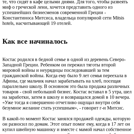
те, что сидят в кафе целыми днями. Для того, чтобы развеять
миф о греческой лени, хочется представить одного из
успешнейших бизнесменов современной Греции -
Константиноса Митсиса, владельца популярной сети Mitsis
hotels, насчитывающей 19 отелей.
Как все начиналось
Костас родился в бедной семье в одной из деревень Северо-
Западной Греции. Ребенком он пережил тяготы второй
мировой войны и неурядицы последовавшей за тем
гражданской войны. Когда ему было 9 лет семья переехала в
Афины, где мальчик начал зарабатывать на хлеб, посещая
параллельно школу. В основном это была продажа различных
товаров - свой небольшой бизнес. Костас вставал в 5 утра, шел
на заработки, затем в школу и возвращался домой в 10 вечера.
«Уже тогда я совершенно отчетливо ощущал внутри себя
безумное желание стать успешным», - говорит г-н Митсис.
В какой-то момент Костас занялся продажей одежды, которую
он разносил по домам. Этот опыт помог ему, когда в 17 лет он
купил швейную машинку и вместе с мамой начал собственное