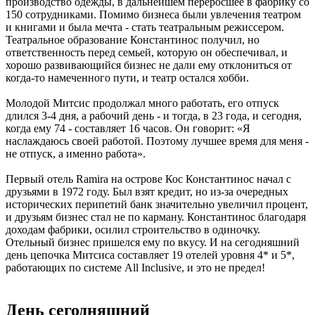
производство одежды, в дальнейшем переросшее в фабрику со
150 сотрудниками. Помимо бизнеса были увлечения театром
и книгами и была мечта - стать театральным режиссером.
Театральное образование Константинос получил, но
ответственность перед семьей, которую он обеспечивал, и
хорошо развивающийся бизнес не дали ему отклониться от
когда-то намеченного пути, и театр остался хобби.
Молодой Митсис продолжал много работать, его отпуск
длился 3-4 дня, а рабочий день - и тогда, в 23 года, и сегодня,
когда ему 74 - составляет 16 часов. Он говорит: «Я
наслаждаюсь своей работой. Поэтому лучшее время для меня -
не отпуск, а именно работа».
Первый отель Ramira на острове Кос Константинос начал с
друзьями в 1972 году. Был взят кредит, но из-за очередных
исторических перипетий банк значительно увеличил процент,
и друзьям бизнес стал не по карману. Константинос благодаря
доходам фабрики, осилил строительство в одиночку.
Отельный бизнес пришелся ему по вкусу. И на сегодняшний
день цепочка Митсиса составляет 19 отелей уровня 4* и 5*,
работающих по системе All Inclusive, и это не предел!
День сегодняшний