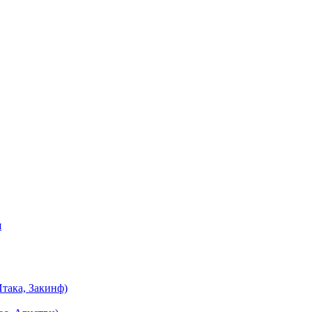
я
така, Закинф)