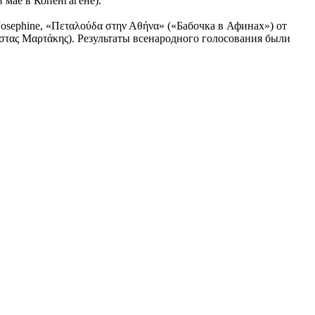
 мае в Копенгагене).
Josephine, «Πεταλούδα στην Αθήνα» («Бабочка в Афинах») от
ώστας Μαρτάκης). Результаты всенародного голосования были