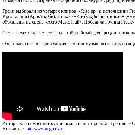
11 марта состоялся финал отборочного конкурса среди претенде
Греки выбирали из четырех клипов: «Rise up» в исполнении Frea
Кристаллия (Κρυσταλλία), а также «Κανένας δε με σταματά» («
объявлены на сцене «Acro Music Hall». Победила группа Freaky 
Стоит отметить, что этот год – юбилейный для Греции, поскольк
Ознакомиться с высокохудожественной музыкальной композиц
Автор: Елена Василатос. Специально для проекта "Греция от G
Источник:
http://www.greek.ru