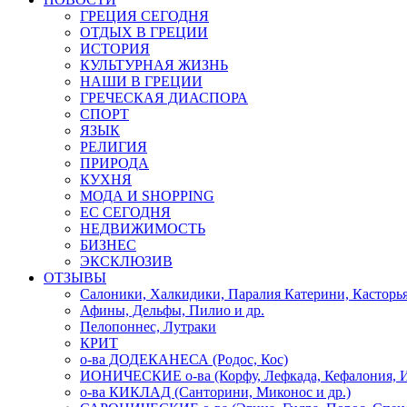
ГРЕЦИЯ СЕГОДНЯ
ОТДЫХ В ГРЕЦИИ
ИСТОРИЯ
КУЛЬТУРНАЯ ЖИЗНЬ
НАШИ В ГРЕЦИИ
ГРЕЧЕСКАЯ ДИАСПОРА
СПОРТ
ЯЗЫК
РЕЛИГИЯ
ПРИРОДА
КУХНЯ
МОДА И SHOPPING
ЕС СЕГОДНЯ
НЕДВИЖИМОСТЬ
БИЗНЕС
ЭКСКЛЮЗИВ
ОТЗЫВЫ
Салоники, Халкидики, Паралия Катерини, Касторь
Афины, Дельфы, Пилио и др.
Пелопоннес, Лутраки
КРИТ
о-ва ДОДЕКАНЕСА (Родос, Кос)
ИОНИЧЕСКИЕ о-ва (Корфу, Лефкада, Кефалония, И
о-ва КИКЛАД (Санторини, Миконос и др.)