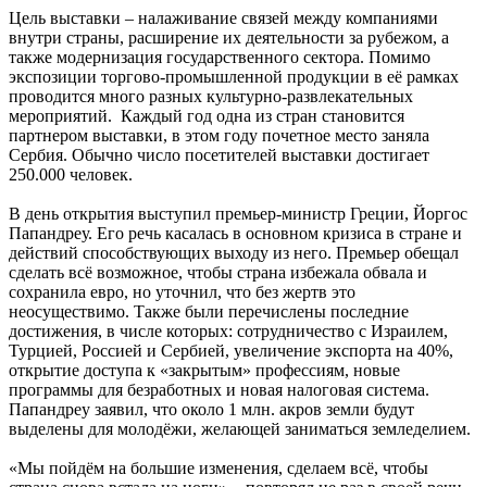
Цель выставки – налаживание связей между компаниями
внутри страны, расширение их деятельности за рубежом, а
также модернизация государственного сектора. Помимо
экспозиции торгово-промышленной продукции в её рамках
проводится много разных культурно-развлекательных
мероприятий. Каждый год одна из стран становится
партнером выставки, в этом году почетное место заняла
Сербия. Обычно число посетителей выставки достигает
250.000 человек.
В день открытия выступил премьер-министр Греции, Йоргос
Папандреу. Его речь касалась в основном кризиса в стране и
действий способствующих выходу из него. Премьер обещал
сделать всё возможное, чтобы страна избежала обвала и
сохранила евро, но уточнил, что без жертв это
неосуществимо. Также были перечислены последние
достижения, в числе которых: сотрудничество с Израилем,
Турцией, Россией и Сербией, увеличение экспорта на 40%,
открытие доступа к «закрытым» профессиям, новые
программы для безработных и новая налоговая система.
Папандреу заявил, что около 1 млн. акров земли будут
выделены для молодёжи, желающей заниматься земледелием.
«Мы пойдём на большие изменения, сделаем всё, чтобы