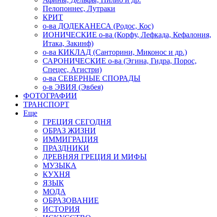
Пелопоннес, Лутраки
КРИТ
о-ва ДОДЕКАНЕСА (Родос, Кос)
ИОНИЧЕСКИЕ о-ва (Корфу, Лефкада, Кефалония,
Итака, Закинф)
о-ва КИКЛАД (Санторини, Миконос и др.)
САРОНИЧЕСКИЕ о-ва (Эгина, Гидра, Порос,
Спецес, Агистри)
о-ва СЕВЕРНЫЕ СПОРАДЫ
о-в ЭВИЯ (Эвбея)
ФОТОГРАФИИ
ТРАНСПОРТ
Еще
ГРЕЦИЯ СЕГОДНЯ
ОБРАЗ ЖИЗНИ
ИММИГРАЦИЯ
ПРАЗДНИКИ
ДРЕВНЯЯ ГРЕЦИЯ И МИФЫ
МУЗЫКА
КУХНЯ
ЯЗЫК
МОДА
ОБРАЗОВАНИЕ
ИСТОРИЯ