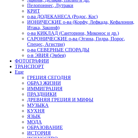
Пелопоннес, Лутраки
КРИТ
о-ва ДОДЕКАНЕСА (Родос, Кос)
ИОНИЧЕСКИЕ о-ва (Корфу, Лефкада, Кефалония,
Итака, Закинф)
о-ва КИКЛАД (Санторини, Миконос и др.)
САРОНИЧЕСКИЕ о-ва (Эгина, Гидра, Порос,
Спецес, Агистри)
о-ва СЕВЕРНЫЕ СПОРАДЫ
о-в ЭВИЯ (Эвбея)
ФОТОГРАФИИ
ТРАНСПОРТ
Еще
ГРЕЦИЯ СЕГОДНЯ
ОБРАЗ ЖИЗНИ
ИММИГРАЦИЯ
ПРАЗДНИКИ
ДРЕВНЯЯ ГРЕЦИЯ И МИФЫ
МУЗЫКА
КУХНЯ
ЯЗЫК
МОДА
ОБРАЗОВАНИЕ
ИСТОРИЯ