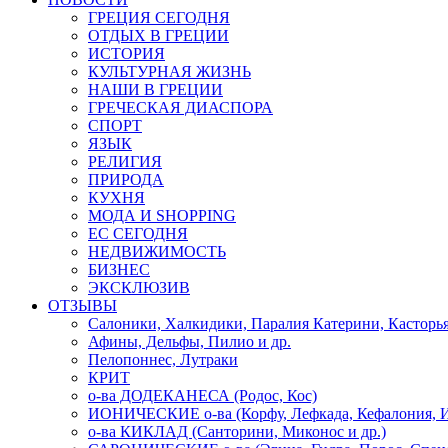
ГРЕЦИЯ СЕГОДНЯ
ОТДЫХ В ГРЕЦИИ
ИСТОРИЯ
КУЛЬТУРНАЯ ЖИЗНЬ
НАШИ В ГРЕЦИИ
ГРЕЧЕСКАЯ ДИАСПОРА
СПОРТ
ЯЗЫК
РЕЛИГИЯ
ПРИРОДА
КУХНЯ
МОДА И SHOPPING
ЕС СЕГОДНЯ
НЕДВИЖИМОСТЬ
БИЗНЕС
ЭКСКЛЮЗИВ
ОТЗЫВЫ
Салоники, Халкидики, Паралия Катерини, Касторь
Афины, Дельфы, Пилио и др.
Пелопоннес, Лутраки
КРИТ
о-ва ДОДЕКАНЕСА (Родос, Кос)
ИОНИЧЕСКИЕ о-ва (Корфу, Лефкада, Кефалония, И
о-ва КИКЛАД (Санторини, Миконос и др.)