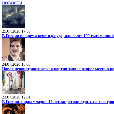
НОВОСТИ
25.07.2026 17:58
В Греции во время непогоды ударили более 100 тыс. молний
24.07.2026 18:03
Новая левопатриотическая партия заняла второе место в р
23.07.2026 12:01
В Греции лицам младше 17 лет запретили ездить на электр