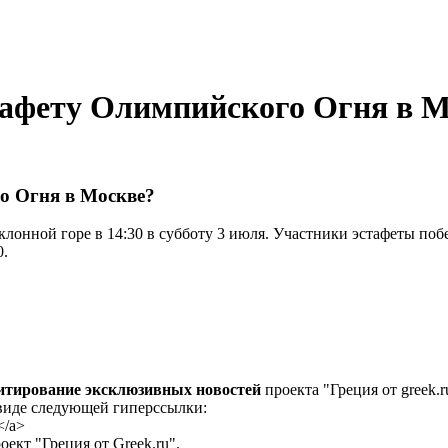
стафету Олимпийского Огня в 
го Огня в Москве?
клонной горе в 14:30 в субботу 3 июля. Участники эстафеты по
0.
цитирование эксклюзивных новостей
проекта "Греция от greek.r
 виде следующей гиперссылки:
</a>
ект "Греция от Greek.ru".