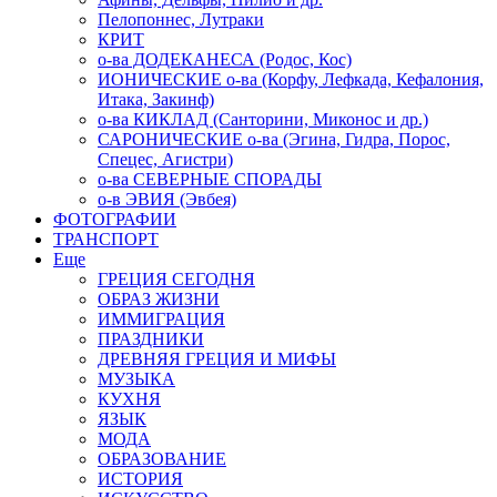
Пелопоннес, Лутраки
КРИТ
о-ва ДОДЕКАНЕСА (Родос, Кос)
ИОНИЧЕСКИЕ о-ва (Корфу, Лефкада, Кефалония,
Итака, Закинф)
о-ва КИКЛАД (Санторини, Миконос и др.)
САРОНИЧЕСКИЕ о-ва (Эгина, Гидра, Порос,
Спецес, Агистри)
о-ва СЕВЕРНЫЕ СПОРАДЫ
о-в ЭВИЯ (Эвбея)
ФОТОГРАФИИ
ТРАНСПОРТ
Еще
ГРЕЦИЯ СЕГОДНЯ
ОБРАЗ ЖИЗНИ
ИММИГРАЦИЯ
ПРАЗДНИКИ
ДРЕВНЯЯ ГРЕЦИЯ И МИФЫ
МУЗЫКА
КУХНЯ
ЯЗЫК
МОДА
ОБРАЗОВАНИЕ
ИСТОРИЯ