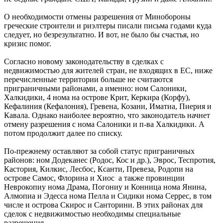
О необходимости отмены разрешения от Минобороны
греческие строители и риэлтеры писали письма годами куда
следует, но безрезультатно. И вот, не было бы счастья, но
кризис помог.
Согласно новому законодательству в сделках с
недвижимостью для жителей стран, не входящих в ЕС, ниже
перечисленные территории больше не считаются
приграничными районами, а именно: ном Салоники,
Халкидики, 4 нома на острове Крит, Керкира (Корфу),
Кефалиния (Кефалония), Гревена, Козани, Иматиа, Пиерия и
Кавала. Однако наиболее вероятно, что законодатель начнет
отмену разрешения с нома Салоники и п-ва Халкидики. А
потом продолжит далее по списку.
По-прежнему оставляют за собой статус приграничных
районов: ном Додеканес (Родос, Кос и др.), Эврос, Теспротия,
Кастория, Килкис, Лесбос, Ксанти, Превеза, Родопи на
острове Самос, Флорина и Хиос а также провинции
Неврокопиу нома Драма, Погониу и Конница нома Янина,
Алмопиа и Эдесса нома Пелла и Сидики нома Серрес, в том
числе и острова Скирос и Санторини. В этих районах для
сделок с недвижимостью необходимы специальные
разрешения.