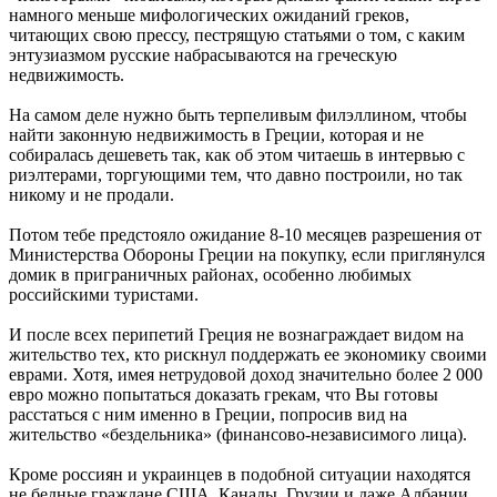
намного меньше мифологических ожиданий греков,
читающих свою прессу, пестрящую статьями о том, с каким
энтузиазмом русские набрасываются на греческую
недвижимость.
На самом деле нужно быть терпеливым филэллином, чтобы
найти законную недвижимость в Греции, которая и не
собиралась дешеветь так, как об этом читаешь в интервью с
риэлтерами, торгующими тем, что давно построили, но так
никому и не продали.
Потом тебе предстояло ожидание 8-10 месяцев разрешения от
Министерства Обороны Греции на покупку, если приглянулся
домик в приграничных районах, особенно любимых
российскими туристами.
И после всех перипетий Греция не вознаграждает видом на
жительство тех, кто рискнул поддержать ее экономику своими
еврами. Хотя, имея нетрудовой доход значительно более 2 000
евро можно попытаться доказать грекам, что Вы готовы
расстаться с ним именно в Греции, попросив вид на
жительство «бездельника» (финансово-независимого лица).
Кроме россиян и украинцев в подобной ситуации находятся
не бедные граждане США, Канады, Грузии и даже Албании.