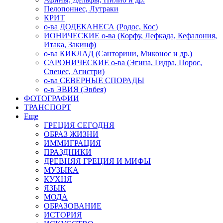
Пелопоннес, Лутраки
КРИТ
о-ва ДОДЕКАНЕСА (Родос, Кос)
ИОНИЧЕСКИЕ о-ва (Корфу, Лефкада, Кефалония,
Итака, Закинф)
о-ва КИКЛАД (Санторини, Миконос и др.)
САРОНИЧЕСКИЕ о-ва (Эгина, Гидра, Порос,
Спецес, Агистри)
о-ва СЕВЕРНЫЕ СПОРАДЫ
о-в ЭВИЯ (Эвбея)
ФОТОГРАФИИ
ТРАНСПОРТ
Еще
ГРЕЦИЯ СЕГОДНЯ
ОБРАЗ ЖИЗНИ
ИММИГРАЦИЯ
ПРАЗДНИКИ
ДРЕВНЯЯ ГРЕЦИЯ И МИФЫ
МУЗЫКА
КУХНЯ
ЯЗЫК
МОДА
ОБРАЗОВАНИЕ
ИСТОРИЯ